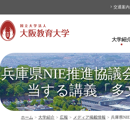
本文へ
交通案内
大学紹
兵庫県NIE推進協
当する講義「多
ホーム
>
大学紹介
>
広報
>
メディア掲載情報
>
兵庫県N