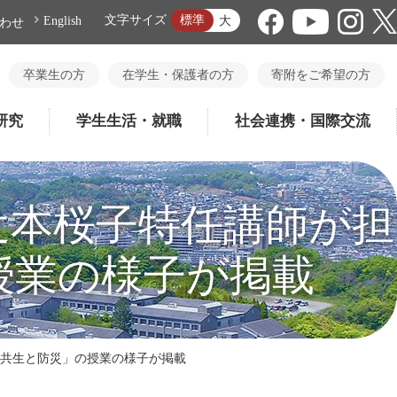
標準
文字サイズ
大
English
わせ
卒業生の方
在学生・保護者の方
寄附をご希望の方
研究
学生生活・就職
社会連携・国際交流
辻本桜子特任講師が担
授業の様子が掲載
化共生と防災」の授業の様子が掲載