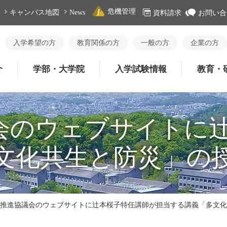
危機管理
キャンパス地図
News
資料請求
お問い合
入学希望の方
教育関係の方
一般の方
企業の方
介
学部・大学院
入学試験情報
教育・
議会のウェブサイトに
文化共生と防災」の
IE推進協議会のウェブサイトに辻本桜子特任講師が担当する講義「多文