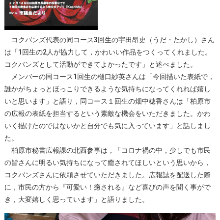
コクバンズ代表の同コース3回生の宇田昂史（うだ・たかし）さん
は「1回生の2人が協力して，かわいい作品をつくってくれました。
コクバンズとして活動ができてよかったです」と述べました。
メンバーの同コース1回生の樋口紗英さんは「今回描いた表紙で，
誰かがちょっとほっこりできるような気持ちになってくれれば嬉し
いと思います」と語り，同コース１回生の畑中穂香さんは「柏原市
の広報の表紙を担当するという素敵な機会をいただきました。かわ
いく描けたのではないかと自分でも気に入っています」と話しまし
た。
柏原市秘書広報課の北西参事は，「コロナ禍の中，少しでも市民
の皆さんに明るい気持ちになって癒されてほしいという思いから，
コクバンズさんに依頼させていただきました。広報誌を配送した際
に，市民の方から『可愛い！癒される』など喜びの声を聞く事がで
き，大変嬉しく思っています」と語りました。