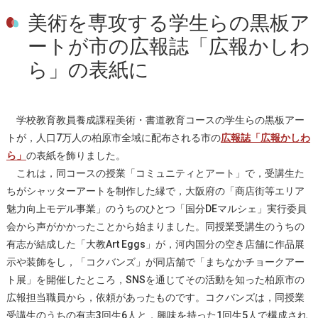
美術を専攻する学生らの黒板ア
ートが市の広報誌「広報かしわ
ら」の表紙に
学校教育教員養成課程美術・書道教育コースの学生らの黒板アー
トが，人口7万人の柏原市全域に配布される市の
広報誌「広報かしわ
ら」
の表紙を飾りました。
これは，同コースの授業「コミュニティとアート」で，受講生た
ちがシャッターアートを制作した縁で，大阪府の「商店街等エリア
魅力向上モデル事業」のうちのひとつ「国分DEマルシェ」実行委員
会から声がかかったことから始まりました。同授業受講生のうちの
有志が結成した「大教Art Eggs」が，河内国分の空き店舗に作品展
示や装飾をし，「コクバンズ」が同店舗で「まちなかチョークアー
ト展」を開催したところ，SNSを通じてその活動を知った柏原市の
広報担当職員から，依頼があったものです。コクバンズは，同授業
受講生のうちの有志3回生6人と，興味を持った1回生5人で構成され