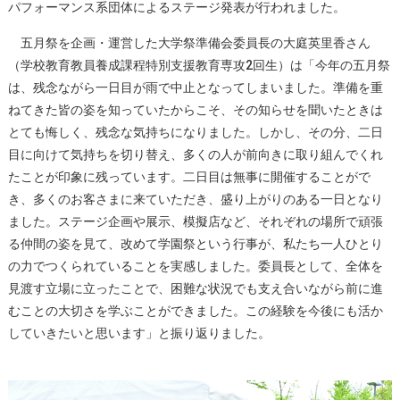
パフォーマンス系団体によるステージ発表が行われました。
五月祭を企画・運営した大学祭準備会委員長の大庭英里香さん
（学校教育教員養成課程特別支援教育専攻2回生）は「今年の五月祭
は、残念ながら一日目が雨で中止となってしまいました。準備を重
ねてきた皆の姿を知っていたからこそ、その知らせを聞いたときは
とても悔しく、残念な気持ちになりました。しかし、その分、二日
目に向けて気持ちを切り替え、多くの人が前向きに取り組んでくれ
たことが印象に残っています。二日目は無事に開催することがで
き、多くのお客さまに来ていただき、盛り上がりのある一日となり
ました。ステージ企画や展示、模擬店など、それぞれの場所で頑張
る仲間の姿を見て、改めて学園祭という行事が、私たち一人ひとり
の力でつくられていることを実感しました。委員長として、全体を
見渡す立場に立ったことで、困難な状況でも支え合いながら前に進
むことの大切さを学ぶことができました。この経験を今後にも活か
していきたいと思います」と振り返りました。