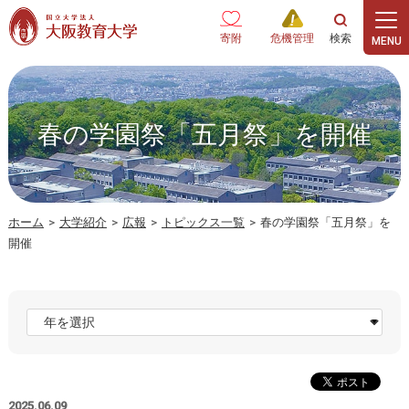
本文へ
寄附
危機管理
春の学園祭「五月祭」を開催
ホーム
>
大学紹介
>
広報
>
トピックス一覧
>
春の学園祭「五月祭」を
開催
2025.06.09