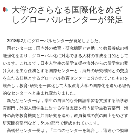
大学のさらなる国際化をめざ
しグローバルセンターが発足
2018年2月にグローバルセンターが発足しました。
同センターは，国内外の教育・研究機関と連携して教員養成の機
能強化を図り，グローバル化に対応できる人材の養成を目的として
います。これまで，日本人学生の留学支援や海外からの留学生の受
け入れを主な任務とする国際センターと，海外の研究機関との交流
を主たる任務とするグローバル教育センターに分かれていたものを
統合し，教育･研究を一体化して大阪教育大学の国際化を進める総合
的なセンターへと生まれ変わりました。
新たなセンターは，学生の自律的な外国語学習を支援する語学教
育部門，外国人留学生に対する学修支援を行う留学生教育部門，海
外の高等教育機関と共同研究を進め，教員養成の質の向上をめざす
研究開発部門など，5つの部門で構成されています。
高橋登センター長は，「二つのセンターを統合し，迅速かつ効率