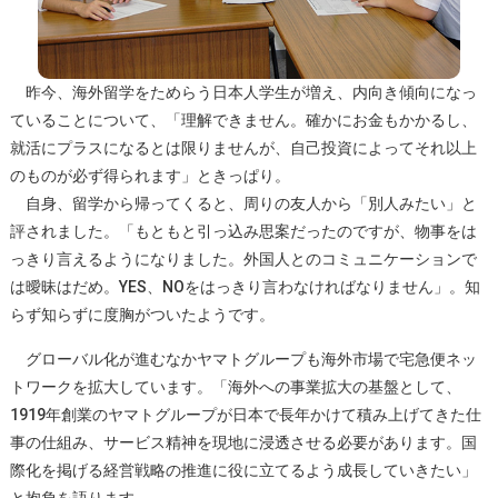
昨今、海外留学をためらう日本人学生が増え、内向き傾向になっ
ていることについて、「理解できません。確かにお金もかかるし、
就活にプラスになるとは限りませんが、自己投資によってそれ以上
のものが必ず得られます」ときっぱり。
自身、留学から帰ってくると、周りの友人から「別人みたい」と
評されました。「もともと引っ込み思案だったのですが、物事をは
っきり言えるようになりました。外国人とのコミュニケーションで
は曖昧はだめ。YES、NOをはっきり言わなければなりません」。知
らず知らずに度胸がついたようです。
グローバル化が進むなかヤマトグループも海外市場で宅急便ネッ
トワークを拡大しています。「海外への事業拡大の基盤として、
1919年創業のヤマトグループが日本で長年かけて積み上げてきた仕
事の仕組み、サービス精神を現地に浸透させる必要があります。国
際化を掲げる経営戦略の推進に役に立てるよう成長していきたい」
と抱負を語ります。