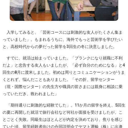
入学してみると、「芸術コースには刺激的な友人がたくさん集ま
っていました」。もまれるうちに、海外でもっと芸術学を学びたい
と、高校時代からの夢だった留学を3回生の冬に決意しました。
すでに、就活は始まっていました。「ブランクになり就職に不利
だよ」と忠告する友人もいましたが、「必ず自分のためになる」と4
回生の8月に渡米しました。初めは周りとコミュニケーションがうま
くとれず、悩んだこともありました。「その折、留学センター
（現・国際センター）の先生方や職員の皆さまには親身に相談に乗
っていただき、救われました」
「期待通りに刺激的な経験でした」。11か月の留学を終え、5回生
の夏に再開した就活で旅行会社など何社か面接を受けましたが、こ
とごとく失敗。同級生はほとんどが内定を決めており、焦りを感じ
ていた頃、留学経験者向けの合同説明会でヤマト運輸（株）に出逢