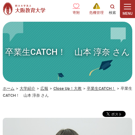
本文へ
寄附
危機管理
卒業生CATCH！ 山本 淳奈 さん
ホーム
>
大学紹介
>
広報
>
Close Up！大教
>
卒業生CATCH！
>
卒業生
CATCH！ 山本 淳奈 さん