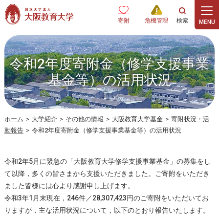
本文へ
寄附
危機管理
令和2年度寄附金（修学支援事業
基金等）の活用状況
ホーム
>
大学紹介
>
その他の情報
>
大阪教育大学基金
>
寄附状況・活
動報告
>
令和2年度寄附金（修学支援事業基金等）の活用状況
令和2年5月に緊急の「大阪教育大学修学支援事業基金」の募集をし
て以降，多くの皆さまから支援いただきました。ご寄附をいただき
ました皆様には心より感謝申し上げます。
令和3年1月末現在，246件／28,307,423円のご寄附をいただいてお
りますが，主な活用状況について，以下のとおり報告いたします。