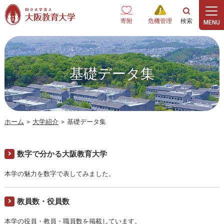
本文へ
寄附
危機管理
基礎データ集
ホーム
>
大学紹介
>
基礎データ集
数字で分かる大阪教育大学
本学の魅力を数字で表してみました。
教員数・役員数
本学の役員・教員・職員数を掲載しています。