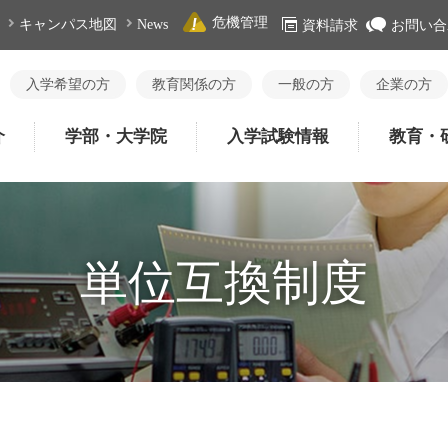
危機管理
キャンパス地図
News
資料請求
お問い合
入学希望の方
教育関係の方
一般の方
企業の方
介
学部・大学院
入学試験情報
教育・
単位互換制度