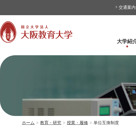
本文へ
交通案内
大学紹
ホーム
>
教育・研究
>
授業・履修
>
単位互換制度