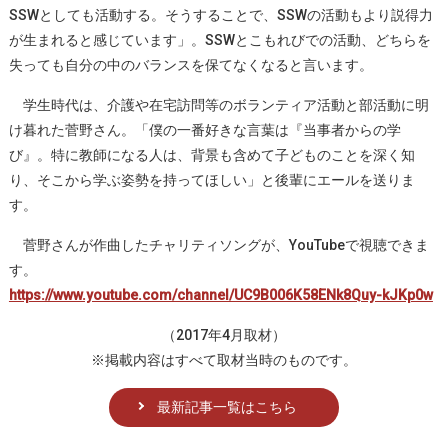
SSWとしても活動する。そうすることで、SSWの活動もより説得力
が生まれると感じています」。SSWとこもれびでの活動、どちらを
失っても自分の中のバランスを保てなくなると言います。
学生時代は、介護や在宅訪問等のボランティア活動と部活動に明
け暮れた菅野さん。「僕の一番好きな言葉は『当事者からの学
び』。特に教師になる人は、背景も含めて子どものことを深く知
り、そこから学ぶ姿勢を持ってほしい」と後輩にエールを送りま
す。
菅野さんが作曲したチャリティソングが、YouTubeで視聴できま
す。
https://www.youtube.com/channel/UC9B006K58ENk8Quy-kJKp0w
（2017年4月取材）
※掲載内容はすべて取材当時のものです。
最新記事一覧はこちら