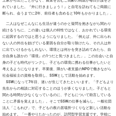
上家から出たことがなく、農業を営むご高齢の両親が毎日介護をさ
れていました。『外に行きましょう！』と自宅を訪ねてもご両親に
断られ、会うまでに2年、前任者も含めると10年もかかりました」。
二人はなぜこんなにも生活が違うのかと疑問を抱きながら関わり
続けるうちに、この違いは個人の特性ではなく、おかれている環境
に起因するのではと思うようになりました。「例えば、外に出られ
ない人の外出を妨げている要因を自分が取り除けたら、その人は外
に出ていけるかもしれない。環境とは何かを突き詰めてみたら、自
分自身も誰かの『環境』の1つだと気づきました」。この出会いと自
身の子ども時代がリンクし、子どもの環境に携わる仕事がしたいと
考えるようになります。卒業後、障がい者支援のNPOで働きながら
社会福祉士の資格を取得し、SSWとして活動を始めます。
SSWになって7年目、迷いが生じてきたといいます。「子どもより
先生からの相談に対応することのほうが多くなりました。子どもと
関わる時間が少なくなっているのに、子どもについて助言している
ことに矛盾を覚えました」。そこでSSWの仕事を減らし、一般社団
法人「こもれび」で、子どもの夜の居場所づくりなど新しい活動を
始めます。「一番やりたかったのが、訪問型学習支援です。学校に