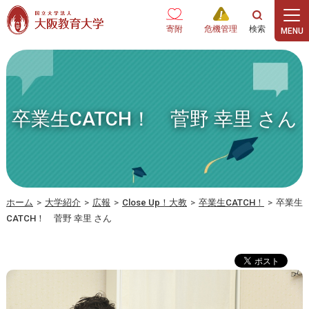
本文へ
寄附
危機管理
卒業生CATCH！ 菅野 幸里 さん
ホーム
>
大学紹介
>
広報
>
Close Up！大教
>
卒業生CATCH！
>
卒業生
CATCH！ 菅野 幸里 さん