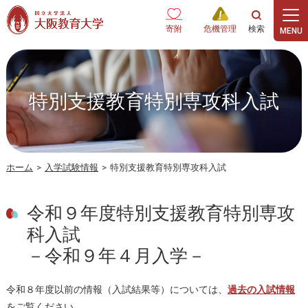
本文へ
寄附
危機管理
特別支援教育特別専攻科入試
ホーム
>
入学試験情報
>
特別支援教育特別専攻科入試
令和９年度特別支援教育特別専攻
科入試
－令和９年４月入学－
令和８年度以前の情報（入試結果等）については、
過去の入試情報
をご覧ください。