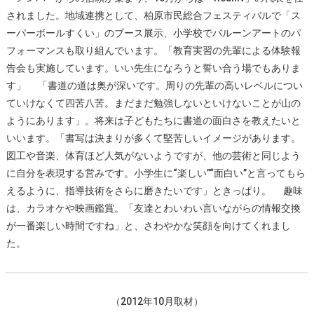
されました。地域連携として、柏原市民総合フェスティバルで「ス
ーパーボールすくい」のブース展示、小学校でバルーンアートのパ
フォーマンスも取り組んでいます。「教育実習の先輩による体験報
告会も実施しています。いい先生になろうと誓い合う場でもありま
す」 「書道の道は奥が深いです。周りの先輩の高いレベルについ
ていけなくて四苦八苦。まだまだ勉強しないといけないことが山の
ようにあります」。将来は子どもたちに書道の面白さを教えたいと
いいます。「書写は決まりが多くて堅苦しいイメージがあります。
図工や音楽、体育ほど人気がないようですが、他の芸術と同じよう
に自分を表現する営みです。小学生に“楽しい”“面白い”と言ってもら
えるように、指導技術をさらに磨きたいです」ときっぱり。 趣味
は、カラオケや映画鑑賞。「友達とわいわい言いながらの情報交換
が一番楽しい時間ですね」と、さわやかな笑顔を向けてくれまし
た。
（2012年10月取材）