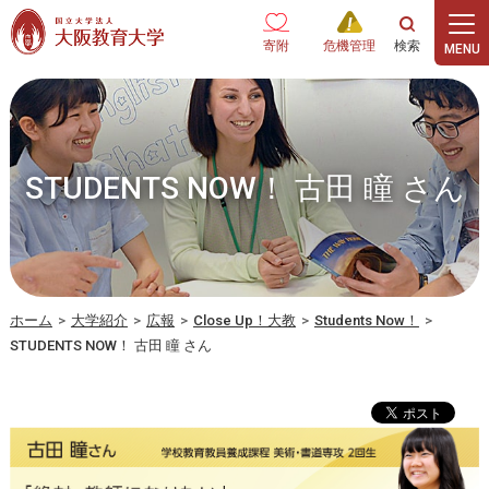
本文へ
寄附
危機管理
STUDENTS NOW！ 古田 瞳 さん
ホーム
>
大学紹介
>
広報
>
Close Up！大教
>
Students Now！
>
STUDENTS NOW！ 古田 瞳 さん