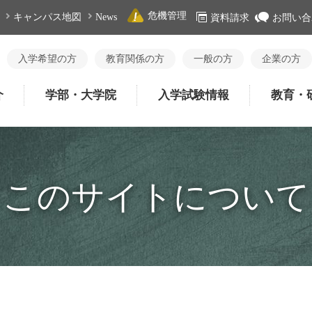
危機管理
キャンパス地図
News
資料請求
お問い合
入学希望の方
教育関係の方
一般の方
企業の方
介
学部・大学院
入学試験情報
教育・
このサイトについて