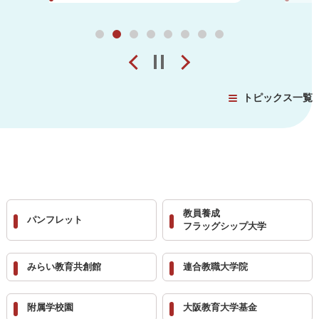
1
2
3
4
5
6
7
8
Prev
pause
Next
トピックス一覧
教員養成
パンフレット
フラッグシップ大学
みらい教育共創館
連合教職大学院
附属学校園
大阪教育大学基金