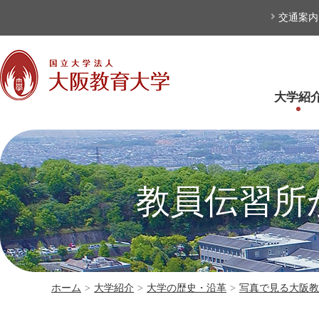
本文へ
交通案内
大学紹
教員伝習所
ホーム
>
大学紹介
>
大学の歴史・沿革
>
写真で見る大阪教