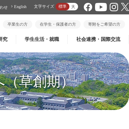
標準
文字サイズ
大
English
わせ
卒業生の方
在学生・保護者の方
寄附をご希望の方
研究
学生生活・就職
社会連携・国際交流
へ（草創期）