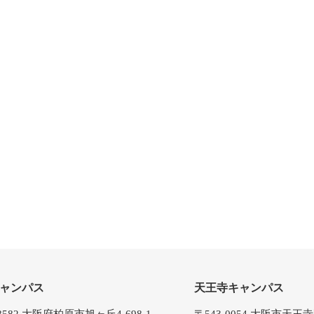
ャンパス
天王寺キャンパス
-8582 大阪府柏原市旭ヶ丘4-698-1
〒543-0054 大阪市天王