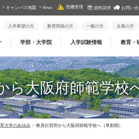
危機管理
キャンパス地図
News
資料請求
お問い合
入学希望の方
教育関係の方
一般の方
企業の方
介
学部・大学院
入学試験情報
教育・
から大阪府師範学校
育大学のあゆみ
>
教員伝習所から大阪府師範学校へ（草創期）