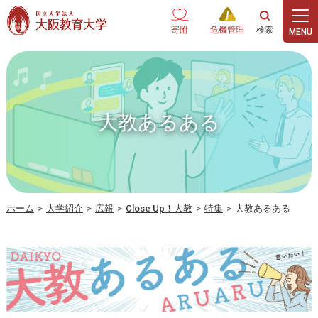
本文へ
寄附
危機管理
大教あるある
ホーム
>
大学紹介
>
広報
>
Close Up！大教
>
特集
>
大教あるある