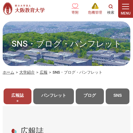
本文へ
寄附
危機管理
SNS・ブログ・パンフレット
ホーム
>
大学紹介
>
広報
>
SNS・ブログ・パンフレット
広報誌
パンフレット
ブログ
SNS
広報誌