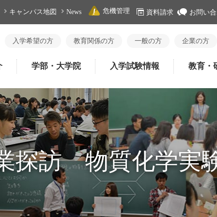
危機管理
キャンパス地図
News
資料請求
お問い合
入学希望の方
教育関係の方
一般の方
企業の方
介
学部・大学院
入学試験情報
教育・
業探訪 物質化学実