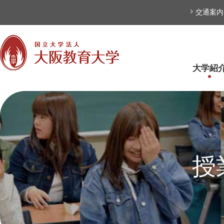
本文へ
交通案内
大学紹
授