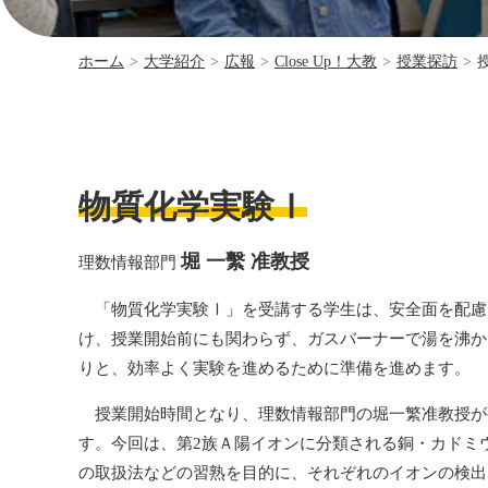
ホーム
>
大学紹介
>
広報
>
Close Up！大教
>
授業探訪
>
物質化学実験Ⅰ
堀 一繫 准教授
理数情報部門
「物質化学実験Ⅰ」を受講する学生は、安全面を配慮
け、授業開始前にも関わらず、ガスバーナーで湯を沸か
りと、効率よく実験を進めるために準備を進めます。
授業開始時間となり、理数情報部門の堀一繁准教授が
す。今回は、第2族Ａ陽イオンに分類される銅・カドミ
の取扱法などの習熟を目的に、それぞれのイオンの検出