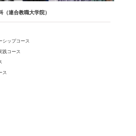
科（連合教職大学院）
ーシップコース
実践コース
ス
ース