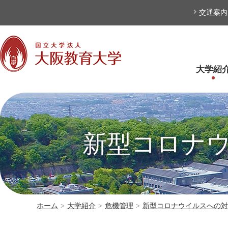
本文へ
交通案内
大学紹
新型コロナ
ホーム
>
大学紹介
>
危機管理
>
新型コロナウイルスへの対