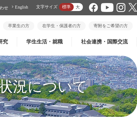
標準
文字サイズ
大
English
わせ
卒業生の方
在学生・保護者の方
寄附をご希望の方
研究
学生生活・就職
社会連携・国際交流
状況について