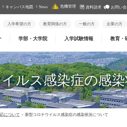
危機管理
キャンパス地図
News
資料請求
お問い合
入学希望の方
教育関係の方
一般の方
企業の方
介
学部・大学院
入学試験情報
教育・
ウイルス感染症の感染
応について
>
新型コロナウイルス感染症の感染状況について