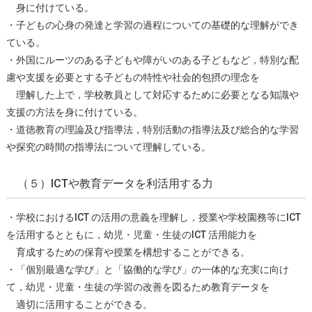
⾝に付けている。
・⼦どもの⼼⾝の発達と学習の過程についての基礎的な理解ができ
ている。
・外国にルーツのある⼦どもや障がいのある⼦どもなど，特別な配
慮や⽀援を必要とする⼦どもの特性や社会的包摂の理念を
理解した上で，学校教員として対応するために必要となる知識や
⽀援の⽅法を⾝に付けている。
・道徳教育の理論及び指導法，特別活動の指導法及び総合的な学習
や探究の時間の指導法について理解している。
（５）ICTや教育データを利活用する力
・学校におけるICT の活⽤の意義を理解し，授業や学校園務等にICT
を活⽤するとともに，幼児・児童・⽣徒のICT 活⽤能⼒を
育成するための保育や授業を構想することができる。
・「個別最適な学び」と「協働的な学び」の⼀体的な充実に向け
て，幼児・児童・⽣徒の学習の改善を図るため教育データを
適切に活⽤することができる。