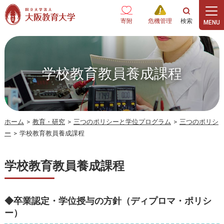
本文へ
寄附
危機管理
学校教育教員養成課程
ホーム
>
教育・研究
>
三つのポリシーと学位プログラム
>
三つのポリシ
ー
>
学校教育教員養成課程
学校教育教員養成課程
◆卒業認定・学位授与の方針（ディプロマ・ポリシ
ー）