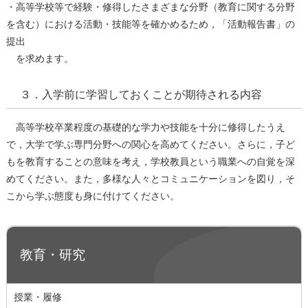
・⾼等学校等で経験・修得したさまざまな分野（教育に関する分野
を含む）における活動・技能等を確かめるため，「活動報告書」の
提出
を求めます。
３．入学前に学習しておくことが期待される内容
⾼等学校卒業程度の基礎的な学⼒や技能を⼗分に修得したうえ
で，⼤学で学ぶ専⾨分野への関⼼を⾼めてください。さらに，⼦ど
もを教育することの意味を考え，学校教員という職業への⾃覚を深
めてください。また，多様な⼈々とコミュニケーションを図り，そ
こから学ぶ態度も⾝に付けてください。
教育・研究
授業・履修