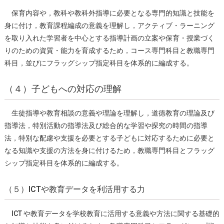
保育内容や，教科や教科外指導に必要となる専⾨的知識と技能を
⾝に付け，教育課程編成の意義を理解し，アクティブ・ラーニング
を取り⼊れた学習者を中⼼とする指導計画の⽴案や保育・授業づく
りのための資質・能⼒を育成するため，コース専⾨科⽬と教職専⾨
科⽬，並びにフラッグシップ指定科⽬を体系的に編成する。
（４）子どもへの対応の理解
⽣徒指導や教育相談の意義や理論を理解し，道徳教育の理論及び
指導法，特別活動の指導法及び総合的な学習や探究の時間の指導
法，特別な配慮や⽀援を必要とする⼦どもに対応するために必要と
なる知識や⽀援の⽅法を⾝に付けるため，教職専⾨科⽬とフラッグ
シップ指定科⽬を体系的に編成する。
（５）ICTや教育データを利活用する力
ICT や教育データを学校教育に活⽤する意義や⽅法に関する基礎的