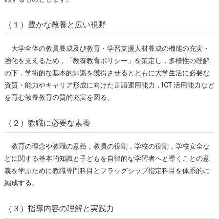
（１）豊かな教養と広い視野
⼤学全体の教員養成及び教育・学習⽀援⼈材養成の機能の充実・
強化を⽀えるため，「教養教育ポリシー」を策定し，多様性の理解
の下，学術的な基本的知識を獲得させるとともに⼤学⽣活に必要な
資質・能⼒やキャリア形成に向けた⾔語運⽤能⼒，ICT 活⽤能⼒など
を育む教養教育の質的充実を図る。
（２）教職に必要な素養
教育の理念や教職の意義，教員の役割，学校の役割，学校安全な
どに関する基本的知識と⼦どもを⾃律的な学習者へと導くことの意
義を学ぶために教職専⾨科⽬とフラッグシップ指定科⽬を体系的に
編成する。
（３）指導内容の理解と実践力