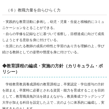
（６）教職力量を自らひらく力
・実践的な教育活動に参画し，幼児・児童・⽣徒と積極的にコミュ
ニケーションをとることができる。
・⾃らの学修を記録などに基づいて省察し，⽬標達成に向けて成⻑
しようとする意欲を⾝に付けている。
・⽣涯にわたる教師の成⻑の特性と学習のあり⽅を理解の上，学び
続ける教師としての姿勢や態度を⾝に付けている。
◆教育課程の編成・実施の方針（カリキュラム・ポ
リシー）
学校教育教員養成課程の教育課程は，卒業認定・学位授与の⽅針
を踏まえ，卒業時に必要とされる資質・能⼒を育成することを⽬的
として，教育職員免許法を踏まえながら，教員養成フラッグシップ
⼤学が加える科⽬を設定した上で，次のように体系的に編成し，実
施するものとします。