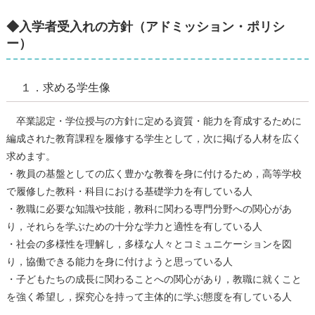
◆入学者受入れの方針（アドミッション・ポリシ
ー）
１．求める学生像
卒業認定・学位授与の⽅針に定める資質・能⼒を育成するために
編成された教育課程を履修する学⽣として，次に掲げる⼈材を広く
求めます。
・教員の基盤としての広く豊かな教養を⾝に付けるため，⾼等学校
で履修した教科・科⽬における基礎学⼒を有している⼈
・教職に必要な知識や技能，教科に関わる専⾨分野への関⼼があ
り，それらを学ぶための⼗分な学⼒と適性を有している⼈
・社会の多様性を理解し，多様な⼈々とコミュニケーションを図
り，協働できる能⼒を⾝に付けようと思っている⼈
・⼦どもたちの成⻑に関わることへの関⼼があり，教職に就くこと
を強く希望し，探究⼼を持って主体的に学ぶ態度を有している⼈