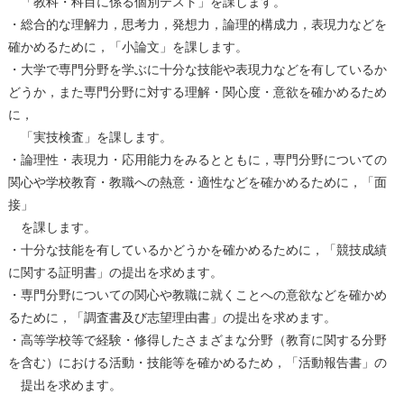
「教科・科目に係る個別テスト」を課します。
・総合的な理解⼒，思考⼒，発想⼒，論理的構成⼒，表現⼒などを
確かめるために，「⼩論⽂」を課します。
・⼤学で専⾨分野を学ぶに⼗分な技能や表現⼒などを有しているか
どうか，また専⾨分野に対する理解・関⼼度・意欲を確かめるため
に，
「実技検査」を課します。
・論理性・表現⼒・応⽤能⼒をみるとともに，専⾨分野についての
関⼼や学校教育・教職への熱意・適性などを確かめるために，「⾯
接」
を課します。
・⼗分な技能を有しているかどうかを確かめるために，「競技成績
に関する証明書」の提出を求めます。
・専⾨分野についての関⼼や教職に就くことへの意欲などを確かめ
るために，「調査書及び志望理由書」の提出を求めます。
・⾼等学校等で経験・修得したさまざまな分野（教育に関する分野
を含む）における活動・技能等を確かめるため，「活動報告書」の
提出を求めます。