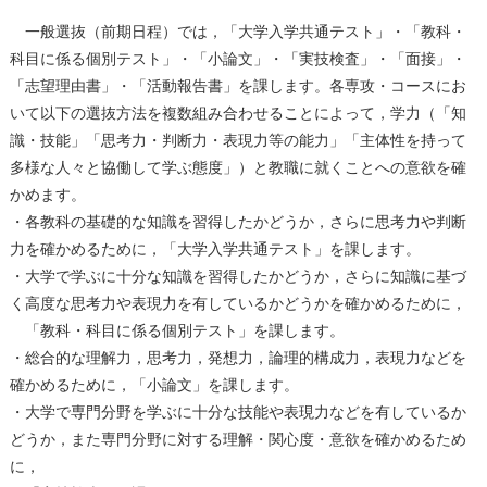
⼀般選抜（前期⽇程）では，「⼤学⼊学共通テスト」・「教科・
科目に係る個別テスト」・「⼩論⽂」・「実技検査」・「⾯接」・
「志望理由書」・「活動報告書」を課します。各専攻・コースにお
いて以下の選抜⽅法を複数組み合わせることによって，学⼒（「知
識・技能」「思考⼒・判断⼒・表現⼒等の能⼒」「主体性を持って
多様な⼈々と協働して学ぶ態度」）と教職に就くことへの意欲を確
かめます。
・各教科の基礎的な知識を習得したかどうか，さらに思考⼒や判断
⼒を確かめるために，「⼤学⼊学共通テスト」を課します。
・⼤学で学ぶに⼗分な知識を習得したかどうか，さらに知識に基づ
く⾼度な思考⼒や表現⼒を有しているかどうかを確かめるために，
「教科・科目に係る個別テスト」を課します。
・総合的な理解⼒，思考⼒，発想⼒，論理的構成⼒，表現⼒などを
確かめるために，「⼩論⽂」を課します。
・⼤学で専⾨分野を学ぶに⼗分な技能や表現⼒などを有しているか
どうか，また専⾨分野に対する理解・関⼼度・意欲を確かめるため
に，