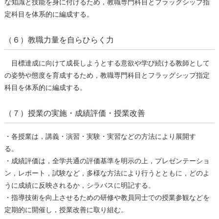
な知識と技能を⾝に付けるため，教職専⾨科⽬とフラッグシップ指
定科⽬を体系的に編成する。
（６）教職力量を自らひらく力
⽬標達成に向けて成⻑しようとする意欲や学び続ける教師として
の姿勢や態度を育成するため，教職専⾨科⽬とフラッグシップ指定
科⽬を体系的に編成する。
（７）授業の実施・成績評価・授業改善
・各授業は，講義・演習・実験・実習などの方法により展開す
る。
・成績評価は，全学共通の評価基準を明⽰の上，プレゼンテーショ
ン，レポート，試験など，多様な⽅法により⾏うとともに，どのよ
うに成績に反映されるか，シラバスに明記する。
・指導技術を向上させるための研修や教員同⼠での授業参観などを
定期的に開催し，授業改善に取り組む。