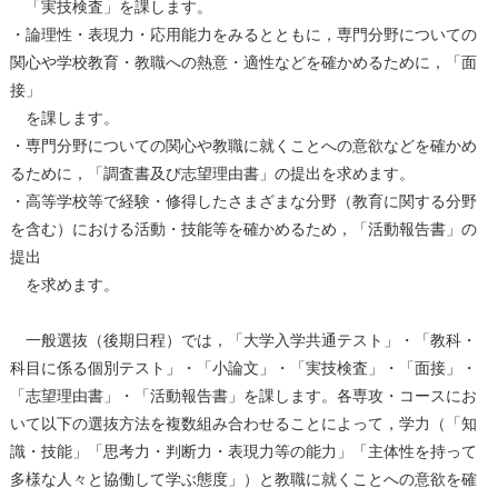
「実技検査」を課します。
・論理性・表現⼒・応⽤能⼒をみるとともに，専⾨分野についての
関⼼や学校教育・教職への熱意・適性などを確かめるために，「⾯
接」
を課します。
・専⾨分野についての関⼼や教職に就くことへの意欲などを確かめ
るために，「調査書及び志望理由書」の提出を求めます。
・⾼等学校等で経験・修得したさまざまな分野（教育に関する分野
を含む）における活動・技能等を確かめるため，「活動報告書」の
提出
を求めます。
⼀般選抜（後期⽇程）では，「⼤学⼊学共通テスト」・「教科・
科目に係る個別テスト」・「⼩論⽂」・「実技検査」・「⾯接」・
「志望理由書」・「活動報告書」を課します。各専攻・コースにお
いて以下の選抜⽅法を複数組み合わせることによって，学⼒（「知
識・技能」「思考⼒・判断⼒・表現⼒等の能⼒」「主体性を持って
多様な⼈々と協働して学ぶ態度」）と教職に就くことへの意欲を確