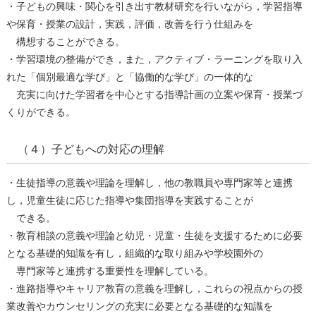
・⼦どもの興味・関⼼を引き出す教材研究を⾏いながら，学習指導
や保育・授業の設計，実践，評価，改善を⾏う仕組みを
構想することができる。
・学習環境の整備ができ，また，アクティブ・ラーニングを取り⼊
れた「個別最適な学び」と「協働的な学び」の⼀体的な
充実に向けた学習者を中⼼とする指導計画の⽴案や保育・授業づ
くりができる。
（４）子どもへの対応の理解
・⽣徒指導の意義や理論を理解し，他の教職員や専⾨家等と連携
し，児童⽣徒に応じた指導や集団指導を実践することが
できる。
・教育相談の意義や理論と幼児・児童・⽣徒を⽀援するために必要
となる基礎的知識を有し，組織的な取り組みや学校園外の
専⾨家等と連携する重要性を理解している。
・進路指導やキャリア教育の意義を理解し，これらの視点からの授
業改善やカウンセリングの充実に必要となる基礎的な知識を