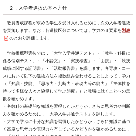
２．入学者選抜の基本方針
教員養成課程が求める学⽣を受け⼊れるために，次の⼊学者選抜
を実施します。なお，各選抜区分については，学⼒の３要素を
別表
のとおり評価します。
学校推薦型選抜では，「⼤学⼊学共通テスト」・「教科・科目に
係る個別テスト」・「⼩論⽂」・「実技検査」・「⾯接」・「競技
成績に関する証明書」・「活動報告書」を課します。各専攻・コー
スにおいて以下の選抜⽅法を複数組み合わせることによって，学⼒
（「知識・技能」「思考⼒・判断⼒・表現⼒等の能⼒」「主体性を
持って多様な⼈々と協働して学ぶ態度」）と教職に就くことへの意
欲を確かめます。
・各教科の基礎的な知識を習得したかどうか，さらに思考⼒や判断
⼒を確かめるために，「⼤学⼊学共通テスト」を課します。
・⼤学で学ぶに⼗分な知識を習得したかどうか，さらに知識に基づ
く⾼度な思考⼒や表現⼒を有しているかどうかを確かめるために，