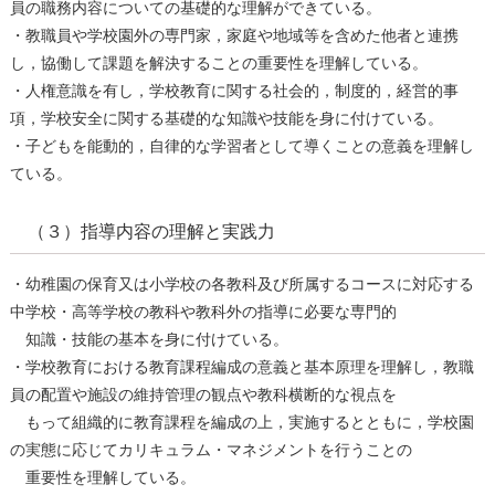
員の職務内容についての基礎的な理解ができている。
・教職員や学校園外の専⾨家，家庭や地域等を含めた他者と連携
し，協働して課題を解決することの重要性を理解している。
・⼈権意識を有し，学校教育に関する社会的，制度的，経営的事
項，学校安全に関する基礎的な知識や技能を⾝に付けている。
・⼦どもを能動的，⾃律的な学習者として導くことの意義を理解し
ている。
（３）指導内容の理解と実践力
・幼稚園の保育⼜は⼩学校の各教科及び所属するコースに対応する
中学校・⾼等学校の教科や教科外の指導に必要な専⾨的
知識・技能の基本を⾝に付けている。
・学校教育における教育課程編成の意義と基本原理を理解し，教職
員の配置や施設の維持管理の観点や教科横断的な視点を
もって組織的に教育課程を編成の上，実施するとともに，学校園
の実態に応じてカリキュラム・マネジメントを⾏うことの
重要性を理解している。