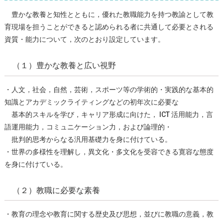
豊かな教養と知性とともに，優れた教職能⼒を持つ教諭として教
育現場を担うことができると認められる者に共通して必要とされる
資質・能⼒について，次のとおり設定しています。
（１）豊かな教養と広い視野
・⼈⽂，社会，⾃然，芸術，スポーツ等の学術的・実践的な基本的
知識とアカデミックライティングなどの初年次に必要な
基本的スキルを学び，キャリア形成に向けた， ICT 活⽤能⼒，⾔
語運⽤能⼒，コミュニケーション⼒，および論理的・
批判的思考からなる汎⽤基礎⼒を⾝に付けている。
・世界の多様性を理解し，異⽂化・多⽂化を受容できる寛容な態度
を⾝に付けている。
（２）教職に必要な素養
・教育の理念や教育に関する歴史及び思想，並びに教職の意義，教