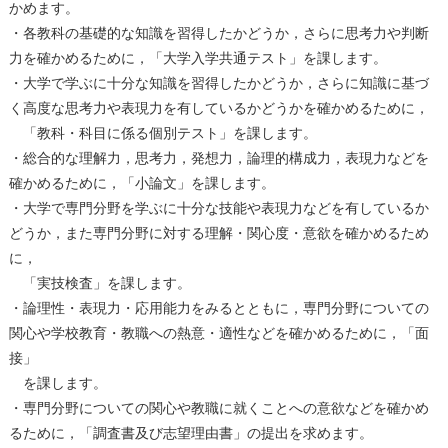
かめます。
・各教科の基礎的な知識を習得したかどうか，さらに思考⼒や判断
⼒を確かめるために，「⼤学⼊学共通テスト」を課します。
・⼤学で学ぶに⼗分な知識を習得したかどうか，さらに知識に基づ
く⾼度な思考⼒や表現⼒を有しているかどうかを確かめるために，
「教科・科目に係る個別テスト」を課します。
・総合的な理解⼒，思考⼒，発想⼒，論理的構成⼒，表現⼒などを
確かめるために，「⼩論⽂」を課します。
・⼤学で専⾨分野を学ぶに⼗分な技能や表現⼒などを有しているか
どうか，また専⾨分野に対する理解・関⼼度・意欲を確かめるため
に，
「実技検査」を課します。
・論理性・表現⼒・応⽤能⼒をみるとともに，専⾨分野についての
関⼼や学校教育・教職への熱意・適性などを確かめるために，「⾯
接」
を課します。
・専⾨分野についての関⼼や教職に就くことへの意欲などを確かめ
るために，「調査書及び志望理由書」の提出を求めます。