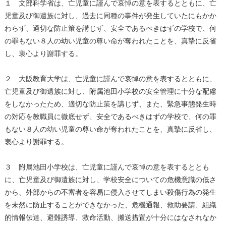
１ 文部科学省は、亡児童に謹んで哀悼の意を表するとともに、亡
児童及び御遺族に対し、過去に同種の事件が発生していたにもかか
わらず、適切な防止策を講じず、安全であるべきはずの学校で、何
の罪もない８人の幼い児童の尊い命が奪われたことを、真摯に反省
し、衷心より謝罪する。
２ 大阪教育大学は、亡児童に謹んで哀悼の意を表するとともに、
亡児童及び御遺族に対し、附属池田小学校の安全管理に十分な配慮
をしなかったため、適切な防止策を講じず、また、緊急事態発生時
の対応を教職員に徹底せず、安全であるべきはずの学校で、何の罪
もない８人の幼い児童の尊い命が奪われたことを、真摯に反省し、
衷心より謝罪する。
３ 附属池田小学校は、亡児童に謹んで哀悼の意を表するととも
に、亡児童及び御遺族に対し、学校安全についての危機意識の低さ
から、外部からの不審者を容易に侵入させてしまい殺傷行為の発生
を未然に防止することができなかった、危機通報、救助要請、組織
的情報伝達、避難誘導、救命活動、搬送措置が十分にはなされなか