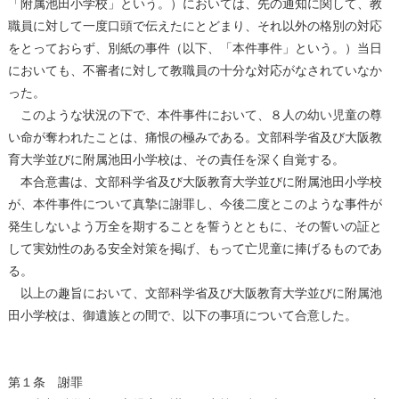
「附属池田小学校」という。）においては、先の通知に関して、教
職員に対して一度口頭で伝えたにとどまり、それ以外の格別の対応
をとっておらず、別紙の事件（以下、「本件事件」という。）当日
においても、不審者に対して教職員の十分な対応がなされていなか
った。
このような状況の下で、本件事件において、８人の幼い児童の尊
い命が奪われたことは、痛恨の極みである。文部科学省及び大阪教
育大学並びに附属池田小学校は、その責任を深く自覚する。
本合意書は、文部科学省及び大阪教育大学並びに附属池田小学校
が、本件事件について真摯に謝罪し、今後二度とこのような事件が
発生しないよう万全を期することを誓うとともに、その誓いの証と
して実効性のある安全対策を掲げ、もって亡児童に捧げるものであ
る。
以上の趣旨において、文部科学省及び大阪教育大学並びに附属池
田小学校は、御遺族との間で、以下の事項について合意した。
第１条 謝罪