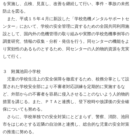
を実施し、点検、見直し、改善を継続して行い、事件・事故の未然
防止を図る。
また、平成１５年４月に新設した「学校危機メンタルサポートセ
ンター」において、学校の安全管理に資するための全国共同利用施
設として、国内外の危機管理の取り組みや実際の学校危機事例等の
調査研究、情報の収集・分析・発信を行う。同センターの機能をよ
り実効性のあるものとするため、同センターの人的物的資源を充実
して行く。
３ 附属池田小学校
児童の学校生活上の安全保障を徹底するため、校務分掌として設
置された学校安全部により不審者対応訓練を定期的に実施するな
ど、外部からの不審者を容易に侵入させることのないよう人的物的
措置を講じる。また、ＰＴＡと連携し、登下校時や放課後の安全確
保についても努める。
さらに、学校単独での安全対策にとどまらず、警察、消防、池田
市をはじめとする近隣の自治体と連携し、総合的な児童の安全対策
の推進に努める。