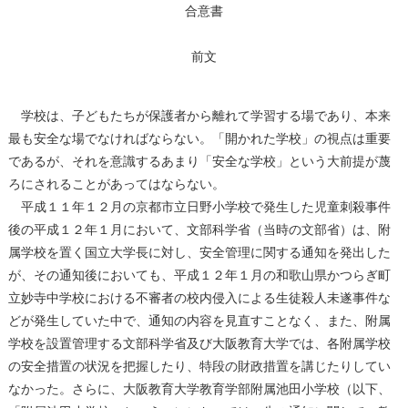
合意書
前文
学校は、子どもたちが保護者から離れて学習する場であり、本来
最も安全な場でなければならない。「開かれた学校」の視点は重要
であるが、それを意識するあまり「安全な学校」という大前提が蔑
ろにされることがあってはならない。
平成１１年１２月の京都市立日野小学校で発生した児童刺殺事件
後の平成１２年１月において、文部科学省（当時の文部省）は、附
属学校を置く国立大学長に対し、安全管理に関する通知を発出した
が、その通知後においても、平成１２年１月の和歌山県かつらぎ町
立妙寺中学校における不審者の校内侵入による生徒殺人未遂事件な
どが発生していた中で、通知の内容を見直すことなく、また、附属
学校を設置管理する文部科学省及び大阪教育大学では、各附属学校
の安全措置の状況を把握したり、特段の財政措置を講じたりしてい
なかった。さらに、大阪教育大学教育学部附属池田小学校（以下、