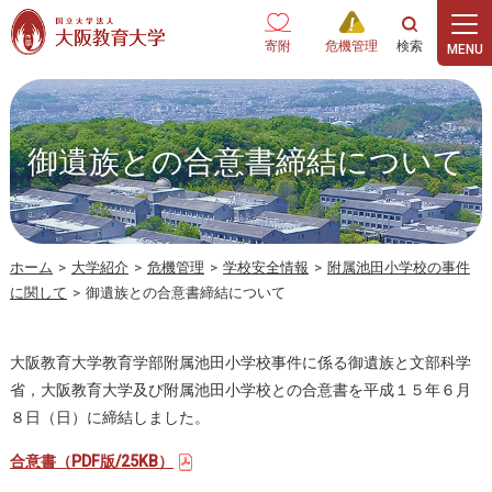
本文へ
寄附
危機管理
御遺族との合意書締結について
ホーム
>
大学紹介
>
危機管理
>
学校安全情報
>
附属池田小学校の事件
に関して
>
御遺族との合意書締結について
大阪教育大学教育学部附属池田小学校事件に係る御遺族と文部科学
省，大阪教育大学及び附属池田小学校との合意書を平成１５年６月
８日（日）に締結しました。
合意書（PDF版/25KB）