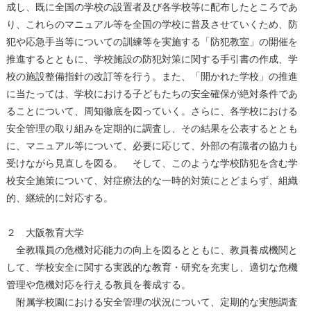
成し、既に全国の学校の設置者及び各学校等に配布したところであ
り、これらのマニュアル等を全国の学校に普及させていくため、防
犯や応急手当等についての訓練等を実施する「防犯教室」の開催を
推進するとともに、学校施設の防犯対策に関する手引書の作成、学
校の施設整備指針の改訂等を行う。また、「開かれた学校」の推進
に当たっては、学校における子どもたちの安全確保が絶対条件であ
ることについて、周知徹底を図っていく。さらに、各学校における
安全管理の取り組みを定期的に調査し、その結果を公表するととも
に、マニュアル等について、必要に応じて、外部の有識者の協力も
受けながら見直しを図る。 そして、このような学校防犯を含む学
校安全施策について、対症療法的な一時的対策にとどまらず、組織
的、継続的に対応する。
２ 大阪教育大学
全教職員の危機対応能力の向上を図るとともに、教員養成機関と
して、学校安全に関する実践的な教育・研究を充実し、適切な危機
管理や危機対応を行える教員を養成する。
附属学校園における安全管理の状況について、定期的な実態調査