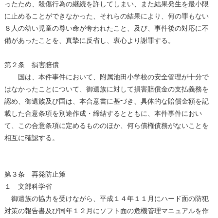
ったため、殺傷行為の継続を許してしまい、また結果発生を最小限
に止めることができなかった、それらの結果により、何の罪もない
８人の幼い児童の尊い命が奪われたこと、及び、事件後の対応に不
備があったことを、真摯に反省し、衷心より謝罪する。
第２条 損害賠償
国は、本件事件において、附属池田小学校の安全管理が十分で
はなかったことについて、御遺族に対して損害賠償金の支払義務を
認め、御遺族及び国は、本合意書に基づき、具体的な賠償金額を記
載した合意条項を別途作成・締結するとともに、本件事件におい
て、この合意条項に定めるもののほか、何ら債権債務がないことを
相互に確認する。
第３条 再発防止策
１ 文部科学省
御遺族の協力を受けながら、平成１４年１１月にハード面の防犯
対策の報告書及び同年１２月にソフト面の危機管理マニュアルを作