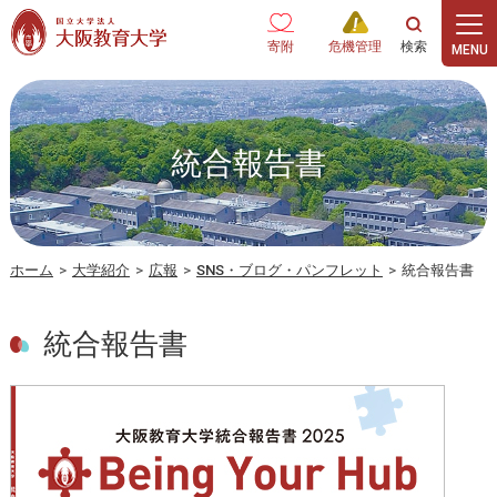
本文へ
寄附
危機管理
統合報告書
ホーム
>
大学紹介
>
広報
>
SNS・ブログ・パンフレット
>
統合報告書
統合報告書