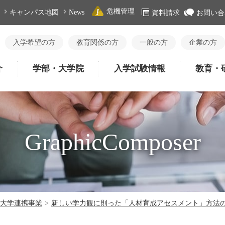
危機管理
キャンパス地図
News
資料請求
お問い合
入学希望の方
教育関係の方
一般の方
企業の方
介
学部・大学院
入学試験情報
教育・
GraphicComposer
大学連携事業
>
新しい学力観に則った「人材育成アセスメント」方法