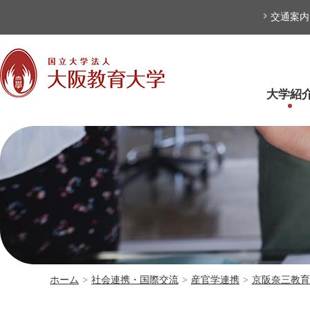
本文へ
交通案内
大学紹
ホーム
>
社会連携・国際交流
>
産官学連携
>
京阪奈三教育