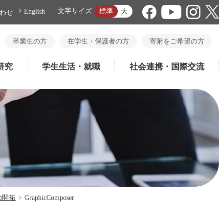
標準
文字サイズ
大
English
わせ
卒業生の方
在学生・保護者の方
寄附をご希望の方
研究
学生生活・就職
社会連携・国際交流
の開拓
>
GraphicComposer