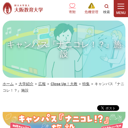
本文へ
寄附
危機管理
キャンパス『ナニコレ！？』施
設
ホーム
>
大学紹介
>
広報
>
Close Up！大教
>
特集
>
キャンパス『ナニ
コレ！？』施設