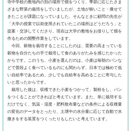
寺中学校の敷地内の別の場所で畑をつくり、季節に応じたさま
ざまな野菜の栽培をしていましたが、土地が狭いこと・痩せて
きたことが課題になっていました。そんなときに顧問の先生が
「大学の授業で以前使用されていたこの場所はどうだろう」と
提案・交渉してくださり、現在は大学の敷地をお借りして畑を
作るための開墾作業をしています。
今回、穀物を栽培することにしたのは、需要の高まっている
穀物を自分たちの手で栽培して食のありがたみを感じたかった
からです。このうち、小麦を選んだのは、小麦は毎朝のパンな
どで普段よく食べているものにも関わらず、日本では極めて低
い自給率であるため、少しでも自給率を高めることに寄与した
いと思ったからです。
栽培した後は、収穫できた小麦をつかって、製粉をし、パン
をつくることができればと考えています。また、単に栽培する
だけでなく、気温・湿度・肥料散布量などの条件による収穫量
の変化のデータをとったり、土壌中の水分量に応じて自動で水
撒きをする装置をつくったりもしたいと考えています。