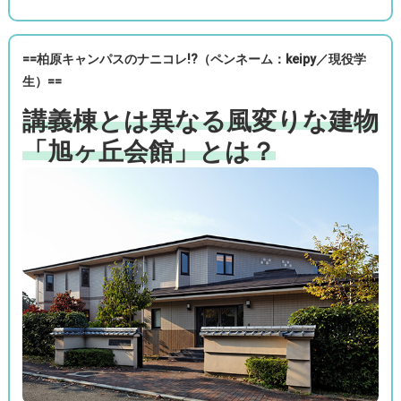
==柏原キャンパス
のナニコレ!?（
ペンネーム：keipy／現役学
生
）
==
講義棟とは異なる風変りな建物
「旭ヶ丘会館」とは？