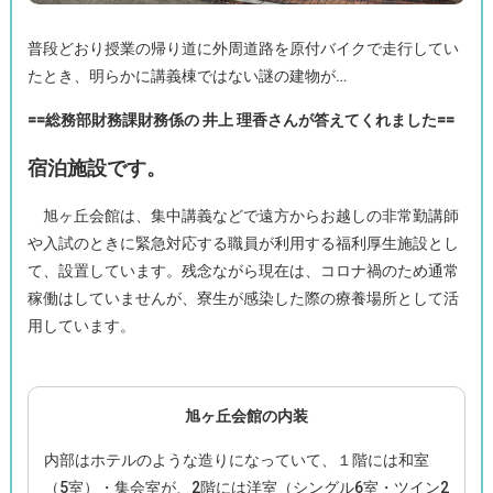
普段どおり授業の帰り道に外周道路を原付バイクで走行してい
たとき、明らかに講義棟ではない謎の建物が…
==総務部財務課財務係の 井上 理香さんが答えてくれました==
宿泊施設です。
旭ヶ丘会館は、集中講義などで遠方からお越しの非常勤講師
や入試のときに緊急対応する職員が利用する福利厚生施設とし
て、設置しています。残念ながら現在は、コロナ禍のため通常
稼働はしていませんが、寮生が感染した際の療養場所として活
用しています。
旭ヶ丘会館の内装
内部はホテルのような造りになっていて、１階には和室
（5室）・集会室が、2階には洋室（シングル6室・ツイン2