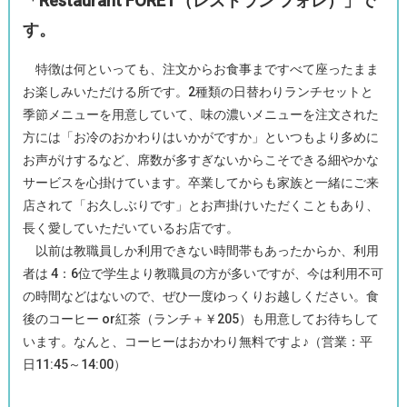
「Restaurant FORET（レストラン フォレ）」で
す。
特徴は何といっても、注文からお食事まですべて座ったまま
お楽しみいただける所です。2種類の日替わりランチセットと
季節メニューを用意していて、味の濃いメニューを注文された
方には「お冷のおかわりはいかがですか」といつもより多めに
お声がけするなど、席数が多すぎないからこそできる細やかな
サービスを心掛けています。卒業してからも家族と一緒にご来
店されて「お久しぶりです」とお声掛けいただくこともあり、
長く愛していただいているお店です。
以前は教職員しか利用できない時間帯もあったからか、利用
者は 4：6位で学生より教職員の方が多いですが、今は利用不可
の時間などはないので、ぜひ一度ゆっくりお越しください。食
後のコーヒー or紅茶（ランチ＋￥205）も用意してお待ちして
います。なんと、コーヒーはおかわり無料ですよ♪（営業：平
日11:45～14:00）