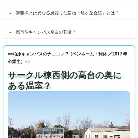
講義棟とは異なる風変りな建物「旭ヶ丘会館」とは？
都市型キャンパス空白の花壇？
==柏原キャンパスのナニコレ!?（
ペンネーム：利休 ／2017 年
卒業生）
==
サークル棟西側の高台の奥に
ある温室？