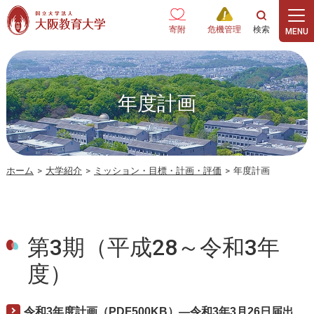
本文へ
寄附
危機管理
年度計画
ホーム
>
大学紹介
>
ミッション・目標・計画・評価
>
年度計画
第3期（平成28～令和3年
度）
令和3年度計画（PDF500KB）―令和3年3月26日届出