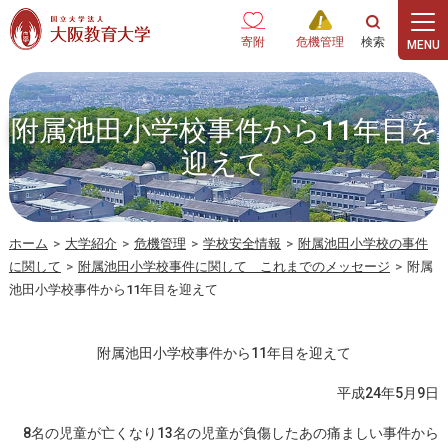
本文へ
寄附
危機管理
附属池田小学校事件から11年目を
迎えて
ホーム
>
大学紹介
>
危機管理
>
学校安全情報
>
附属池田小学校の事件
に関して
>
附属池田小学校事件に関して これまでのメッセージ
>
附属
池田小学校事件から11年目を迎えて
附属池田小学校事件から11年目を迎えて
平成24年5月9日
8名の児童が亡くなり13名の児童が負傷したあの痛ましい事件から