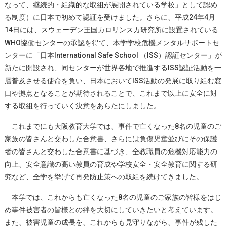
なって、継続的・組織的な取組が展開されている学校」として認め
る制度）に日本で初めて認証を受けました。さらに、平成24年4月
14日には、スウェーデン王国カロリンスカ研究所に設置されている
WHO協働センターの承認を得て、本学学校危機メンタルサポートセ
ンターに「日本International Safe School （ISS）認証センター」が
新たに開設され、同センターが世界各地で推進するISS認証活動を一
層普及させる使命を負い、日本においてISS活動の発展に取り組む窓
口や拠点となることが期待されることで、これまで以上に安全に対
する取組を行っていく決意をあらたにしました。
これまでにも大阪教育大学では、事件で亡くなった8名の児童のご
家族の皆さんと交わした合意書、さらには負傷児童並びにその保護
者の皆さんと交わした合意書に基づき、全教職員の危機対応能力の
向上、安全意識の高い教員の育成や学校安全・安全教育に関する研
究など、全学を挙げて再発防止策への取組を続けてきました。
本学では、これからも亡くなった8名の児童のご家族の皆様をはじ
め事件被害者の皆様との絆を大切にしていきたいと考えています。
また、被害児童の成長を、これからも見守りながら、事件が残した