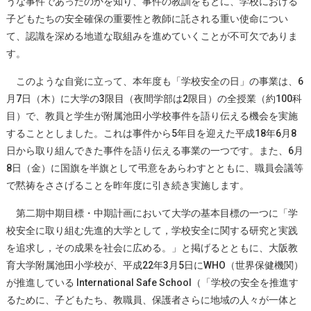
うな事件であったのかを知り、事件の教訓をもとに、学校における
子どもたちの安全確保の重要性と教師に託される重い使命につい
て、認識を深める地道な取組みを進めていくことが不可欠でありま
す。
このような自覚に立って、本年度も「学校安全の日」の事業は、6
月7日（木）に大学の3限目（夜間学部は2限目）の全授業（約100科
目）で、教員と学生が附属池田小学校事件を語り伝える機会を実施
することとしました。これは事件から5年目を迎えた平成18年6月8
日から取り組んできた事件を語り伝える事業の一つです。また、6月
8日（金）に国旗を半旗として弔意をあらわすとともに、職員会議等
で黙祷をささげることを昨年度に引き続き実施します。
第二期中期目標・中期計画において大学の基本目標の一つに「学
校安全に取り組む先進的大学として，学校安全に関する研究と実践
を追求し，その成果を社会に広める。」と掲げるとともに、大阪教
育大学附属池田小学校が、平成22年3月5日にWHO（世界保健機関）
が推進している International Safe School（「学校の安全を推進す
るために、子どもたち、教職員、保護者さらに地域の人々が一体と