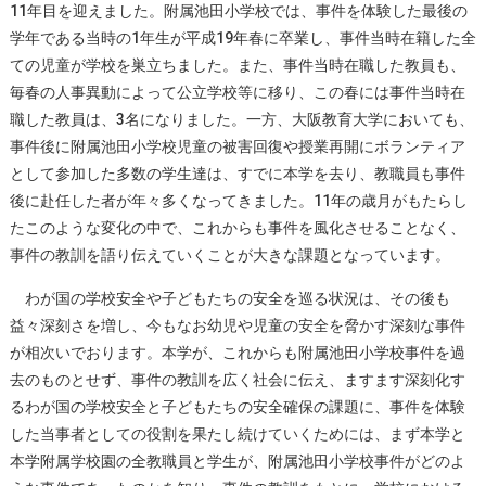
11年目を迎えました。附属池田小学校では、事件を体験した最後の
学年である当時の1年生が平成19年春に卒業し、事件当時在籍した全
ての児童が学校を巣立ちました。また、事件当時在職した教員も、
毎春の人事異動によって公立学校等に移り、この春には事件当時在
職した教員は、3名になりました。一方、大阪教育大学においても、
事件後に附属池田小学校児童の被害回復や授業再開にボランティア
として参加した多数の学生達は、すでに本学を去り、教職員も事件
後に赴任した者が年々多くなってきました。11年の歳月がもたらし
たこのような変化の中で、これからも事件を風化させることなく、
事件の教訓を語り伝えていくことが大きな課題となっています。
わが国の学校安全や子どもたちの安全を巡る状況は、その後も
益々深刻さを増し、今もなお幼児や児童の安全を脅かす深刻な事件
が相次いでおります。本学が、これからも附属池田小学校事件を過
去のものとせず、事件の教訓を広く社会に伝え、ますます深刻化す
るわが国の学校安全と子どもたちの安全確保の課題に、事件を体験
した当事者としての役割を果たし続けていくためには、まず本学と
本学附属学校園の全教職員と学生が、附属池田小学校事件がどのよ