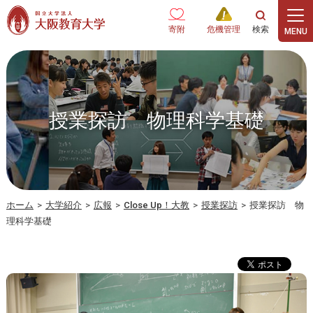
本文へ
寄附
危機管理
授業探訪 物理科学基礎
ホーム
>
大学紹介
>
広報
>
Close Up！大教
>
授業探訪
>
授業探訪 物
理科学基礎