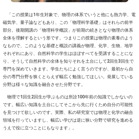
「この授業は1年生対象で、物理の体系でいうと他にも熱力学、電
磁気学、量子論などもあり、この「物理科学基礎」はそれらの前半
部分。後期開講の「物理科学概説」が前期の続きとなり物理の体系
全体を理解するという形です。つまりこの授業は物理の素養のよう
なもので、このような基礎と概説の講義が物理、化学、生物、地学
それぞれにあり、自然科学の学生はほぼすべてを受講することにな
り、そうして自然科学の全体を知りそれを土台にして2回生3回生で
専門を深めていきます。学生たちによく言うのですが、最初から自
分の専門分野を狭くとらえず幅広く勉強してほしい。発展している
分野は様々な知識を融合させた分野です。
物理で1回生2回生が学ぶものは所詮100年前の知識でしかないの
です。幅広い知識を土台にしてそこから先に行くため自分の可能性
を見つけて欲しいのです。実際、私の研究室では物理と化学の融合
領域を行っていますし、幅広い学びは逆に狭い分野で研究を進める
うえで役に立つことにもなります」。