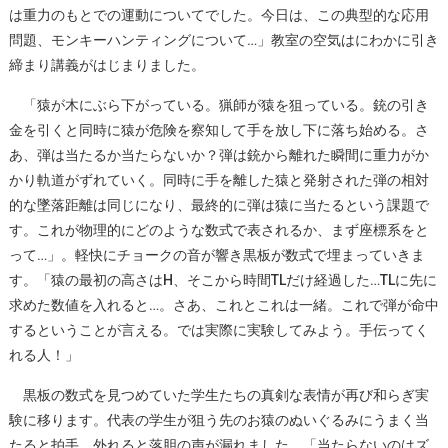
は重力のもとでの運動についてでした。今日は、この典型的な応用
問題、モンキーハンティングについて…」教室の空気はにわかに引き
締まり講義がはじまりました。
「猿が木にぶら下がっている。猟師が猿を狙っている。銃の引き
金を引くと同時に猿が危険を察知して手を放し下に落ち始める。さ
あ、弾は当たるか当たらないか？弾は銃から離れた瞬間に重力がか
かり軌道がずれていく。同時に手を離した猿と発射された弾の相対
的な墜落距離は同じになり、最終的に弾は猿に当たるという課題で
す。これが物理的にどのような数式で表されるか、まず座標系をと
って…」。軽快にチョークの音が響き黒板が数式で埋まっていきま
す。「猿の最初の高さはH、そこから時間TLだけ経過した…TLに先に
求めた数値を入れると…。さあ、これとこれは一緒。これで弾が命中
するということが言える。では実際に実験してみよう。手伝ってく
れる人！」
黒板の数式を見つめていた学生たちの真剣な表情が再び和らぎ実
験に移ります。代表の学生が狙う先のお猿のぬいぐるみにうまく当
たると拍手。外れると落胆の声が漏れました。「当たらないのはズ