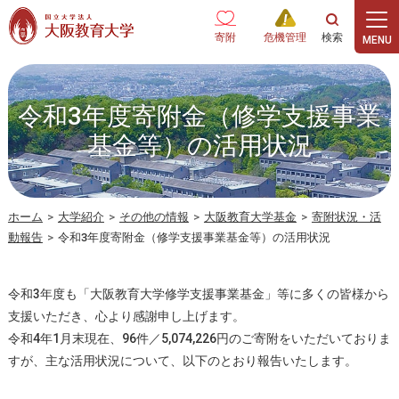
本文へ
寄附
危機管理
令和3年度寄附金（修学支援事業
基金等）の活用状況
ホーム
>
大学紹介
>
その他の情報
>
大阪教育大学基金
>
寄附状況・活
動報告
>
令和3年度寄附金（修学支援事業基金等）の活用状況
令和3年度も「大阪教育大学修学支援事業基金」等に多くの皆様から
支援いただき、心より感謝申し上げます。
令和4年1月末現在、96件／5,074,226円のご寄附をいただいておりま
すが、主な活用状況について、以下のとおり報告いたします。