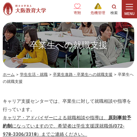
本文へ
寄附
危機管理
卒業生への就職支援
ホーム
>
学生生活・就職
>
卒業生進路・卒業生への就職支援
>
卒業生へ
の就職支援
キャリア支援センターでは、卒業生に対して就職相談や指導を
行っています。
キャリア・アドバイザーによる就職相談や指導は、
原則事前予
約制
になっていますので、希望者は学生支援課就職係(072-
978-3306/3318）までご連絡ください。