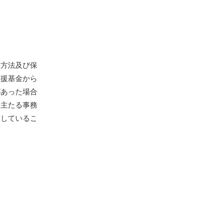
覧方法及び保
支援基金から
があった場合
の主たる事務
としているこ