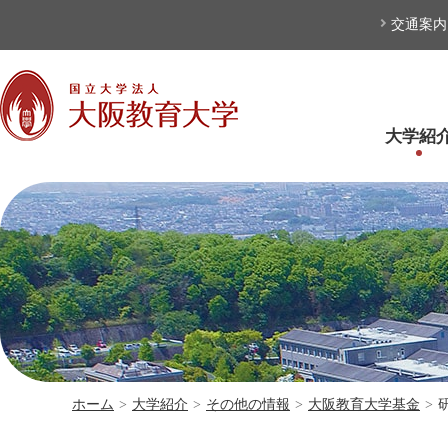
本文へ
交通案内
大学紹
ホーム
>
大学紹介
>
その他の情報
>
大阪教育大学基金
>