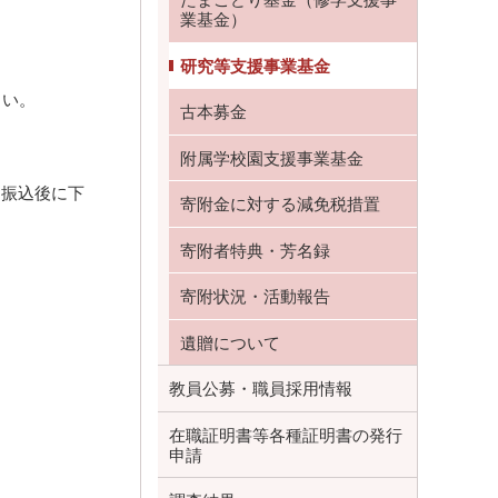
たまごどり基金（修学支援事
業基金）
研究等支援事業基金
さい。
古本募金
附属学校園支援事業基金
お振込後に下
寄附金に対する減免税措置
寄附者特典・芳名録
寄附状況・活動報告
遺贈について
教員公募・職員採用情報
在職証明書等各種証明書の発行
申請
。