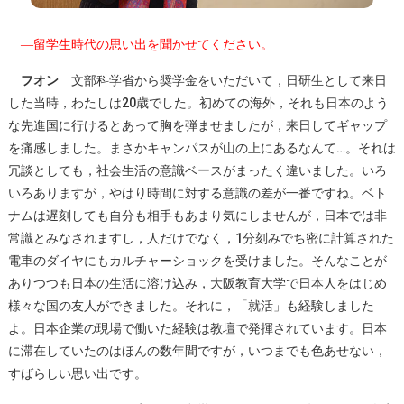
―留学生時代の思い出を聞かせてください。
フオン
文部科学省から奨学金をいただいて，日研生として来日
した当時，わたしは20歳でした。初めての海外，それも日本のよう
な先進国に行けるとあって胸を弾ませましたが，来日してギャップ
を痛感しました。まさかキャンパスが山の上にあるなんて…。それは
冗談としても，社会生活の意識ベースがまったく違いました。いろ
いろありますが，やはり時間に対する意識の差が一番ですね。ベト
ナムは遅刻しても自分も相手もあまり気にしませんが，日本では非
常識とみなされますし，人だけでなく，1分刻みでち密に計算された
電車のダイヤにもカルチャーショックを受けました。そんなことが
ありつつも日本の生活に溶け込み，大阪教育大学で日本人をはじめ
様々な国の友人ができました。それに，「就活」も経験しました
よ。日本企業の現場で働いた経験は教壇で発揮されています。日本
に滞在していたのはほんの数年間ですが，いつまでも色あせない，
すばらしい思い出です。