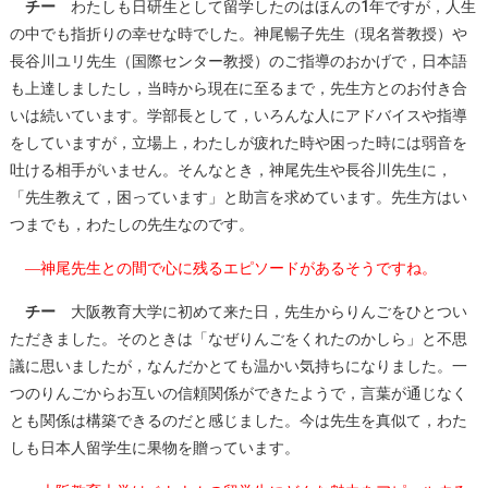
チー
わたしも日研生として留学したのはほんの1年ですが，人生
の中でも指折りの幸せな時でした。神尾暢子先生（現名誉教授）や
長谷川ユリ先生（国際センター教授）のご指導のおかげで，日本語
も上達しましたし，当時から現在に至るまで，先生方とのお付き合
いは続いています。学部長として，いろんな人にアドバイスや指導
をしていますが，立場上，わたしが疲れた時や困った時には弱音を
吐ける相手がいません。そんなとき，神尾先生や長谷川先生に，
「先生教えて，困っています」と助言を求めています。先生方はい
つまでも，わたしの先生なのです。
―神尾先生との間で心に残るエピソードがあるそうですね。
チー
大阪教育大学に初めて来た日，先生からりんごをひとつい
ただきました。そのときは「なぜりんごをくれたのかしら」と不思
議に思いましたが，なんだかとても温かい気持ちになりました。一
つのりんごからお互いの信頼関係ができたようで，言葉が通じなく
とも関係は構築できるのだと感じました。今は先生を真似て，わた
しも日本人留学生に果物を贈っています。