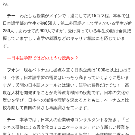
ね。
チー
わたしも授業がメインで，週にして約15コマ程。本学では
日本語学部の学生が約650人，第二外国語として学んでいる学生が約
250人，あわせて約900人ですが，受け持っている学生の顔は全員把
握していますし，進学や就職などのキャリア相談にも応じていま
す。
―日本語学部ではどのような授業を？
フオン
現在ベトナムに拠点を置く日系企業は1000社以上にのぼ
り，今後，日本語学習の需要はいっそう高まっていくように思いま
すが，民間の日本語スクールとは違い，語学の習得だけでなく，高
度な人材を開発することが高等教育機関の役割です。日本の文化や
歴史を学び，日本への知識や理解を深めるとともに，ベトナムと比
較考察して自国の良さも再認識させています。
チー
本学では，日本人の企業研修コンサルタントを招き，「ビ
ジネス研修による異文化コミュニケーション」という新しい授業を
導入しました。ビジネスでの仮想場面を設定し，会議時間に遅れた