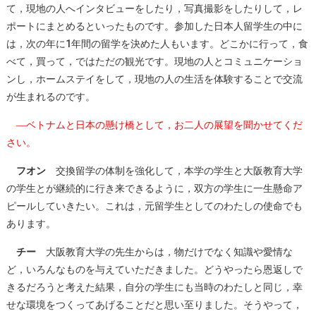
て，現地の人へインタビューをしたり，写真撮影をしたりして，レ
ポートにまとめるといったものです。参加した日本人留学生の中に
は，次の年に1年間の留学を決めた人もいます。どこかに行って，食
べて，買って，ではただの観光です。現地の人とコミュニケーショ
ンし，ホームステイをして，現地の人の生活を体験することで交流
が生まれるのです。
―ベトナムと日本の懸け橋として，お二人の展望を聞かせてくだ
さい。
フオン
交換留学の体制を強化して，本学の学生と大阪教育大学
の学生とが継続的に行き来できるように，双方の学生に一生懸命ア
ピールしていきたい。これは，元留学生としてのわたしの使命でも
あります。
チー
大阪教育大学の先生からは，物だけでなく知識や愛情な
ど，いろんなものを与えていただきました。どうやったら恩返しで
きるだろうと考えた結果，自分の学生にも当時のわたしと同じ，幸
せな環境をつくってあげることだと思い至りました。そうやって，