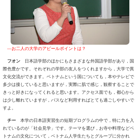
―お二人の大学のアピールポイントは？
フオン
日本語学部のほかにもさまざまな外国語学部があり，国
際色豊かです。それぞれの学部の友人をつくれますから，大学で異
文化交流ができます。ベトナムという国についても，本やテレビで
多少は接していると思いますが，実際に肌で感じ，観察することで
きっと好きになってくれると思います。アクセス面でも，都心から
は少し離れていますが，バスなど利用すればとても過ごしやすいで
すよ。
チー
本学の日本語実習生の短期プログラムの中で，特に力を入
れているのが「社会見学」です。テーマを選び，お寺や料理などベ
トナムの文化について，ベトナム人学生たちとグループに分かれ