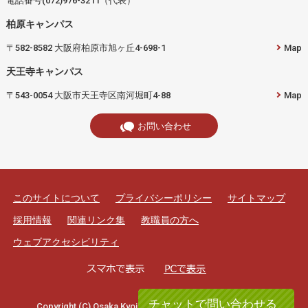
電話番号(072)976-3211（代表）
柏原キャンパス
〒582-8582 大阪府柏原市旭ヶ丘4-698-1
Map
天王寺キャンパス
〒543-0054 大阪市天王寺区南河堀町4-88
Map
お問い合わせ
このサイトについて
プライバシーポリシー
サイトマップ
採用情報
関連リンク集
教職員の方へ
ウェブアクセシビリティ
チャットで問い合わせる
Copyright (C) Osaka Kyoiku University. All rights reserved.