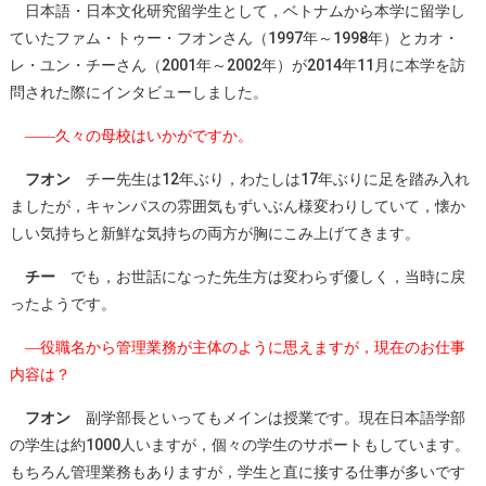
日本語・日本文化研究留学生として，ベトナムから本学に留学し
ていたファム・トゥー・フオンさん（1997年～1998年）とカオ・
レ・ユン・チーさん（2001年～2002年）が2014年11月に本学を訪
問された際にインタビューしました。
――久々の母校はいかがですか。
フオン
チー先生は12年ぶり，わたしは17年ぶりに足を踏み入れ
ましたが，キャンパスの雰囲気もずいぶん様変わりしていて，懐か
しい気持ちと新鮮な気持ちの両方が胸にこみ上げてきます。
チー
でも，お世話になった先生方は変わらず優しく，当時に戻
ったようです。
―役職名から管理業務が主体のように思えますが，現在のお仕事
内容は？
フオン
副学部長といってもメインは授業です。現在日本語学部
の学生は約1000人いますが，個々の学生のサポートもしています。
もちろん管理業務もありますが，学生と直に接する仕事が多いです