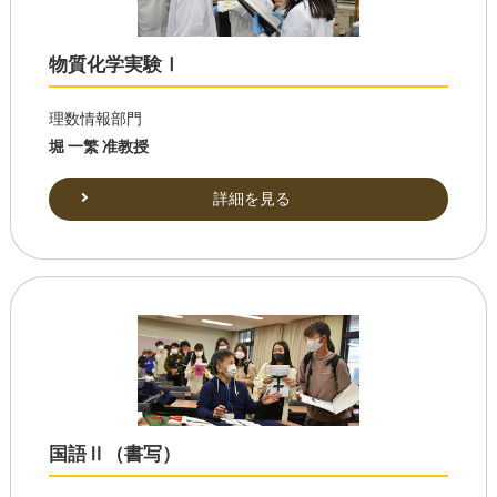
物質化学実験Ⅰ
理数情報部門
堀 一繁 准教授
詳細を見る
国語Ⅱ（書写）