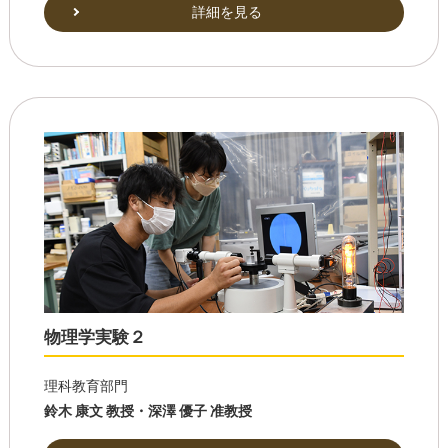
詳細を見る
物理学実験２
理科教育部門
鈴木 康文 教授・深澤 優子 准教授