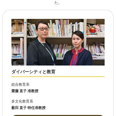
た。
ダイバーシティと教育
総合教育系
齋藤 直子 准教授
多文化教育系
薮田 直子 特任准教授