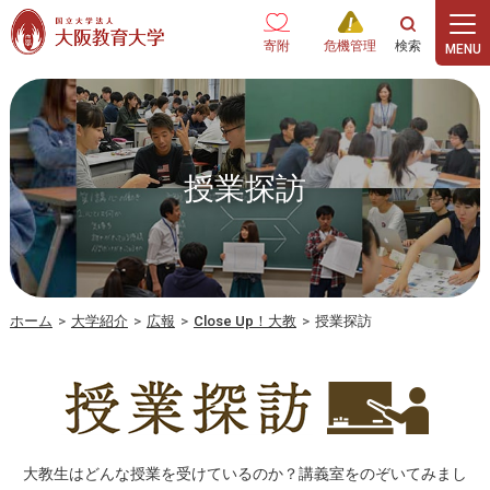
本文へ
寄附
危機管理
授業探訪
ホーム
>
大学紹介
>
広報
>
Close Up！大教
>
授業探訪
大教生はどんな授業を受けているのか？講義室をのぞいてみまし