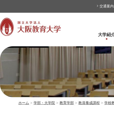
本文へ
交通案内
大学紹
ホーム
>
学部・大学院
>
教育学部
>
教員養成課程
>
学校