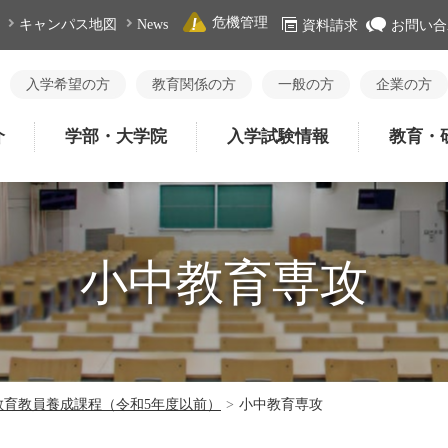
危機管理
キャンパス地図
News
資料請求
お問い合
入学希望の方
教育関係の方
一般の方
企業の方
介
学部・大学院
入学試験情報
教育・
小中教育専攻
教育教員養成課程（令和5年度以前）
>
小中教育専攻