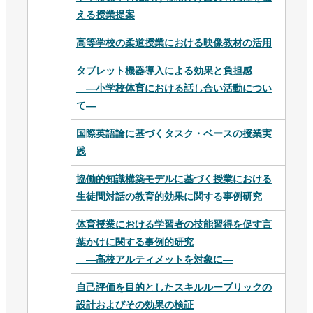
える授業提案
高等学校の柔道授業における映像教材の活用
タブレット機器導入による効果と負担感
―小学校体育における話し合い活動につい
て―
国際英語論に基づくタスク・ベースの授業実
践
協働的知識構築モデルに基づく授業における
生徒間対話の教育的効果に関する事例研究
体育授業における学習者の技能習得を促す言
葉かけに関する事例的研究
―高校アルティメットを対象に―
自己評価を目的としたスキルルーブリックの
設計およびその効果の検証