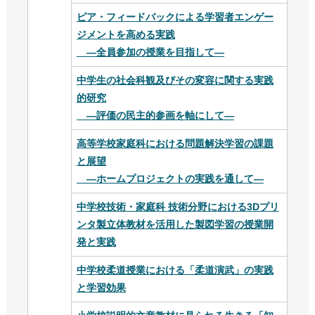
ピア・フィードバックによる学習者エンゲー
ジメントを高める実践
―全員参加の授業を目指して―
中学生の社会科観及びその変容に関する実践
的研究
―評価の民主的参画を軸にして―
高等学校家庭科における問題解決学習の課題
と展望
―ホームプロジェクトの実践を通して―
中学校技術・家庭科 技術分野における3Dプリ
ンタ製立体教材を活用した製図学習の授業開
発と実践
中学校柔道授業における「柔道演武」の実践
と学習効果