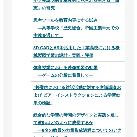
小学校説明的文章教材に見られる生きる「知
恵」の研究
思考ツールを教育内容にする試み
―高等学校『歴史総合』帝国主義単元での
実践を通して―
3D CADとARを活用した工業高校における機
械製図学習の設計・実践・評価
体育授業における映像学習の効果
―ゲームの分析に着目して―
"授業内における対話活動に対する意識調査お
よび ピア・インストラクションによる学習効
果の検証"
総合的な学習の時間のデザインと実践を通し
て教師はどのように成長するか
―6名の教員の力量形成過程についてのアク