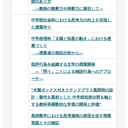
師のあり方
—教師の観察力や洞察力に着目して—
中学校社会科における思考力の向上を目指し
た授業作り
中学校理科「太陽と恒星の動き」における授
業づくり
―授業者の発話分析から―
批評行為を組織する文学の授業開発
―「問う」ことによる物語行為へのアプロ
ーチ―
"木製ボックス付きステンドグラス風照明の設
計・製作を題材とした 中学校技術分野を軸と
する教科等横断的な学習の開発と評価"
高校数学における思考過程の表現を促す授業
実践とその検証