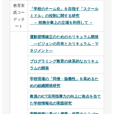
教育実
「学校のチーム化」を目指す「スクール
践コー
ミドル」の役割に関する研究
ディネ
－ 校務分掌上の立場を利用して －
ート
運動習慣確立のためのカリキュラム開発
―ビジョンの共有とカリキュラム・マ
ネジメント―
プログラミング教育の体系的なカリキュ
ラムの開発
学校現場の「同僚・協働性」を高めるた
めの組織開発研究
教員のICT活用指導力の向上に焦点を当て
た学校情報化の実践研究
実態把握に基づく授業・保育のユニバー