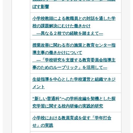
ぼす影響
小学校教頭による教職員との対話を通した学
校の課題解決にむけた働きかけ
―異なる２校での経験を踏まえて―
授業改善に関わる市の施策と教育センター指
導主事の働きかけについて
—「学校研究を支援する教育委員会指導主
事のためのルーブリック」を活用して—
生徒指導を中心とした学校運営と組織マネジ
メント
“新しい普通科”への学科改編を契機とした探
究学習に関する校内研修の実践的研究
小学校における教員育成を促す「学年打合
せ」の実践