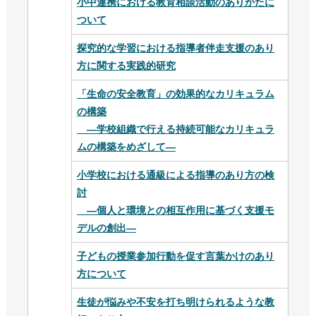
小中連携における教育相談活動のありかたに
ついて
探究的な学習における指導者伴走支援のあり
方に関する実践的研究
「⽣命の安全教育」の効果的なカリキュラム
の構築
―学校組織で⾏える持続可能なカリキュラ
ムの構築をめざして―
小学校における通級による指導のあり方の検
討
—個人と環境との相互作用に基づく支援モ
デルの創出—
子どもの授業参加行動を促す言葉かけのあり
方について
生徒が悩みや不安を打ち明けられるような教