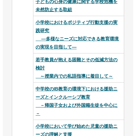
子どもの心身の健康に関する学校危機を
未然防止する取組
小学校におけるポジティブ行動支援の実
践研究
―多様なニーズに対応できる教育環境
の実現を目指して―
若手教員が抱える困難とその低減方法の
検討
～授業内での私語指導に着目して～
中学校のIB教育の環境下における援助ニ
ーズとインクルーシブ教育
－帰国子女および外国籍生徒を中心に
－
小学校において学び始めた児童の援助ニ
ーズの理解と支援