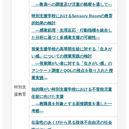
―教員への調査及び児童の観察を通して―
特別支援学校におけるSensory Roomの教育
的効果の検討
―感覚処理・生理反応・行動指標を統合し
た分析に基づく多感覚支援の可能性―
視覚支援学校の高等部生徒に対する「生きが
い感」についての授業実践の検討
―視覚障がい者に対する「生きがい感」の
アンケート調査とQOLの視点を取り入れた授
業実践―
特別支
知的障がい特別支援学校における不登校児童
援教育
生徒に向けた支援
―教職員を対象とする面接調査を通した一
考察―
伝染性のあくびから見る肢体不自由児の社会