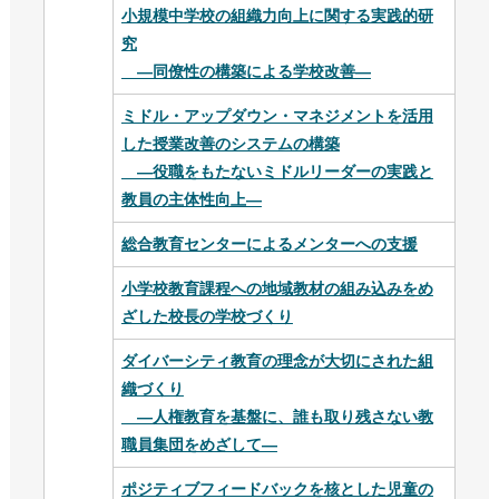
小規模中学校の組織力向上に関する実践的研
究
—同僚性の構築による学校改善—
ミドル・アップダウン・マネジメントを活用
した授業改善のシステムの構築
—役職をもたないミドルリーダーの実践と
教員の主体性向上—
総合教育センターによるメンターへの支援
小学校教育課程への地域教材の組み込みをめ
ざした校長の学校づくり
ダイバーシティ教育の理念が大切にされた組
織づくり
—人権教育を基盤に、誰も取り残さない教
職員集団をめざして—
ポジティブフィードバックを核とした児童の