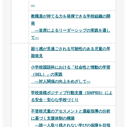
―
教職員が持てる力を発揮できる学校組織の開
発
―首席によるリーダーシップの実践を通し
て―
困り感が見過ごされる可能性のある児童の早
期発見
小学校国語科における「社会性と情動の学習
（SEL）」の実践
―対人関係の向上をめざして—
学校規模ポジティブ行動支援（SWPBS）によ
る安全・安心な学校づくり
不登校児童のアセスメントと通級指導の分析
に基づく支援体制の構築
—誰一人取り残されない学びの保障を目指