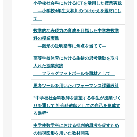
小学校社会科におけるICTを活用した授業実践
―小学校4年生大和川のつけかえを題材にし
て―
数学的な表現力の育成を目指した中学校数学
科の授業実践
―図形の証明指導に焦点を当てて―
高等学校体育における生徒の思考活動を取り
人れた授業実践
―フラッグフットボールを題材として―
思考ツールを用いたパフォーマンス課題設計
"中学校社会科教師を志望する学生が授業づく
りを通して 社会科教師としての自己を形成す
る過程"
中学校数学科における批判的思考を促すため
の錯視図形を用いた教材開発