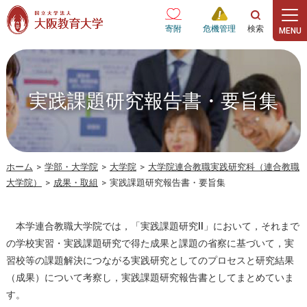
本文へ
寄附
危機管理
実践課題研究報告書・要旨集
ホーム
>
学部・大学院
>
大学院
>
大学院連合教職実践研究科（連合教職
大学院）
>
成果・取組
>
実践課題研究報告書・要旨集
本学連合教職大学院では，「実践課題研究II」において，それまで
の学校実習・実践課題研究で得た成果と課題の省察に基づいて，実
習校等の課題解決につながる実践研究としてのプロセスと研究結果
（成果）について考察し，実践課題研究報告書としてまとめていま
す。