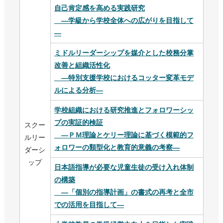
自己肯定感を高める実践研究
—学級から学校全体への広がりを目指して
—
ミドルリーダーシップを媒介とした校務分掌
改善と組織活性化
—特別支援学校におけるコッター変革モデ
ルによる分析—
学校組織における研究推進とフォロワーシッ
プの実証的検証
スクー
―ＰＭ理論とケリー理論に基づく模範的フ
ルリー
ォロワーの類型化と教育的意義の考察―
ダーシ
ップ
日本語指導が必要な児童生徒の受け入れ体制
の構築
―「個別の指導計画」の書式の再考と全市
での活用を目指して―