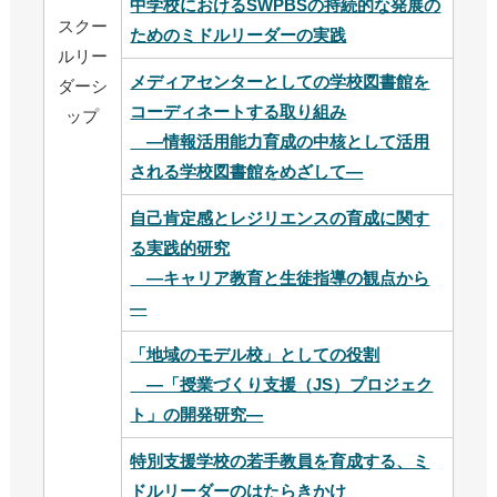
中学校におけるSWPBSの持続的な発展の
スクー
ためのミドルリーダーの実践
ルリー
メディアセンターとしての学校図書館を
ダーシ
コーディネートする取り組み
ップ
―情報活用能力育成の中核として活用
される学校図書館をめざして―
自己肯定感とレジリエンスの育成に関す
る実践的研究
―キャリア教育と生徒指導の観点から
―
「地域のモデル校」としての役割
―「授業づくり支援（JS）プロジェク
ト」の開発研究―
特別支援学校の若手教員を育成する、ミ
ドルリーダーのはたらきかけ