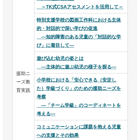
～TK式CSAアセスメントを活用して～
特別支援学校の図画工作科における主体
的・対話的で深い学びの促進
―知的障害のある児童の「対話的な学
び」に着目して―
遊び込む幼児の姿とは
―主体的に遊ぶ幼児の様子を探る―
援助ニ
小学校における「安心できる（安定し
ーズ教
た）学級づくり」のための援助ニーズを
育実践
考察
―「チーム学級」のコーディネートを
考える―
コミュニケーションに課題を抱える児童
への支援とその効果