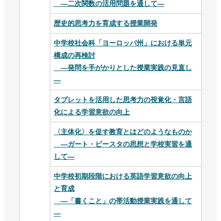
―二次関数の活用問題を通して―
歴史的思考力を育成する授業開発
中学校社会科「ヨーロッパ州」における単元
構成の再検討
―発問を手がかりとした授業実践の見直し
―
タブレットを活用した思考力の視覚化・言語
化による学習意欲の向上
〈主体化〉を促す教育とはどのようなものか
―ガート・ビースタの思想と学校実習を通
して―
中学校初期段階における英語学習意欲の向上
と育成
―「書くこと」の帯活動授業実践を通して
―