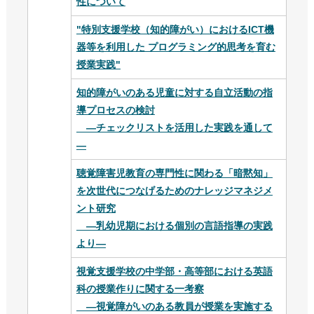
性について
"特別支援学校（知的障がい）におけるICT機
器等を利用した プログラミング的思考を育む
授業実践"
知的障がいのある児童に対する自立活動の指
導プロセスの検討
―チェックリストを活用した実践を通して
―
聴覚障害児教育の専門性に関わる「暗黙知」
を次世代につなげるためのナレッジマネジメ
ント研究
―乳幼児期における個別の言語指導の実践
より―
視覚支援学校の中学部・高等部における英語
科の授業作りに関する一考察
―視覚障がいのある教員が授業を実施する