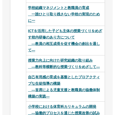
学校組織マネジメントと教職員の育成
一誰ひとり取り残さない学校の実現のため
に一
ICTを活用した子ども主体の授業づくりをめざ
す校内研修のあり方について
—教員の相互成長を促す機会の創出を通し
て—
授業⼒向上に向けた研究組織の取り組み
―教科等横断的な授業づくりをめざして―
自己有用感の育成を基盤としたプロアクティ
ブな生徒指導の構築
―首席による児童支援と教職員の協働体制
構築の実践―
小学校における体育科カリキュラムの開発
―協働的プロセスを通じた授業改善の試み