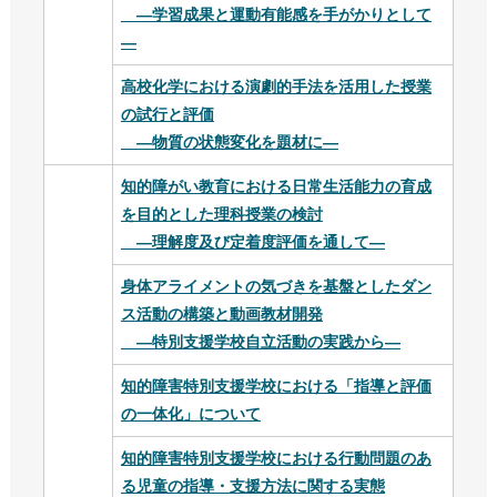
―学習成果と運動有能感を手がかりとして
―
高校化学における演劇的手法を活用した授業
の試行と評価
―物質の状態変化を題材に―
知的障がい教育における日常生活能力の育成
を目的とした理科授業の検討
―理解度及び定着度評価を通して―
身体アライメントの気づきを基盤としたダン
ス活動の構築と動画教材開発
―特別支援学校自立活動の実践から―
知的障害特別支援学校における「指導と評価
の一体化」について
知的障害特別支援学校における行動問題のあ
る児童の指導・支援方法に関する実態