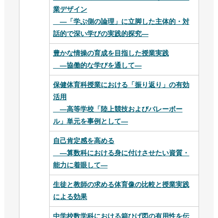
業デザイン
―「学ぶ側の論理」に立脚した主体的・対
話的で深い学びの実践的探究―
豊かな情操の育成を目指した授業実践
―協働的な学びを通して―
保健体育科授業における「振り返り」の有効
活用
―高等学校「陸上競技およびバレーボー
ル」単元を事例として―
自己肯定感を高める
―算数科における身に付けさせたい資質・
能力に着眼して―
生徒と教師の求める体育像の比較と授業実践
による効果
中学校数学科における箱ひげ図の有用性を伝