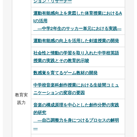
ション・リサーチー
運動有能感向上を意図した体育授業におけるA
Iの活用
―中学2年生のサッカー単元における実践―
運動有能感の向上を活用した剣道授業の開発
社会性と情動の学習を取り入れた中学校英語
授業の実践とその教育的示唆
数感覚を育てるゲーム教材の開発
中学校音楽科創作授業における生徒間コミュ
ニケーションの変容の要因
教育実
践力
音楽の構成原理を中心とした創作分野の実践
的研究
―自己調整力を身につけるプロセスの解明
―