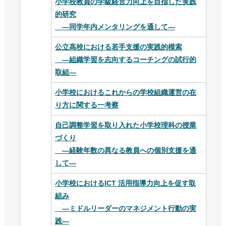
小学校教員の学級経営力向上を目指した実践
的研究
―同学年内メンタリングを通して―
公立高校における若手支援の実践的模索
―組織学習を志向するコーチングの試行的
取組―
小学校におけるこれからの学校組織運営の在
り方に関する一考察
自己調整学習を取り入れた小学校理科の授業
づくり
―経験年数の異なる教員への個別支援を通
して―
⼩学校におけるICT 活⽤指導⼒向上を促す取
組み
―ミドルリーダーのマネジメント⾏動の実
践―