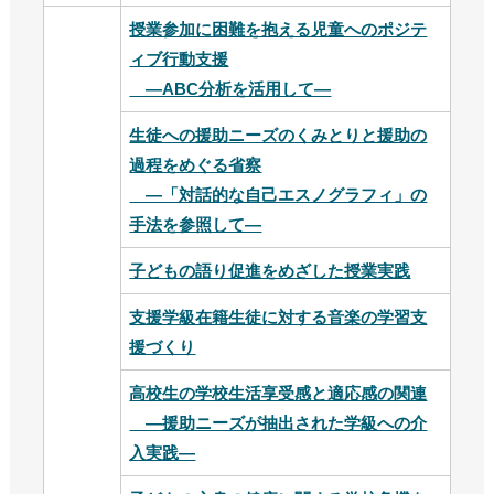
授業参加に困難を抱える児童へのポジテ
ィブ行動支援
―ABC分析を活用して―
生徒への援助ニーズのくみとりと援助の
過程をめぐる省察
―「対話的な自己エスノグラフィ」の
手法を参照して―
子どもの語り促進をめざした授業実践
支援学級在籍生徒に対する音楽の学習支
援づくり
高校生の学校生活享受感と適応感の関連
―援助ニーズが抽出された学級への介
入実践―