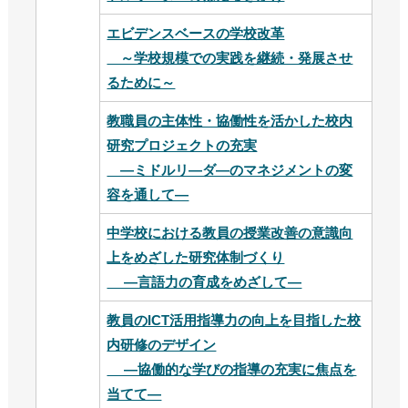
エビデンスベースの学校改革
～学校規模での実践を継続・発展させ
るために～
教職員の主体性・協働性を活かした校内
研究プロジェクトの充実
―ミドルリ―ダ―のマネジメントの変
容を通して―
中学校における教員の授業改善の意識向
上をめざした研究体制づくり
―言語力の育成をめざして―
教員のICT活用指導力の向上を目指した校
内研修のデザイン
―協働的な学びの指導の充実に焦点を
当てて―