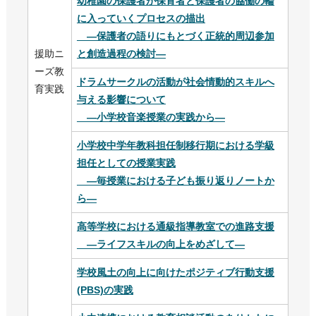
幼稚園の保護者が保育者と保護者の協働の輪
に入っていくプロセスの描出
—保護者の語りにもとづく正統的周辺参加
援助ニ
と創造過程の検討—
ーズ教
ドラムサークルの活動が社会情動的スキルへ
育実践
与える影響について
—小学校音楽授業の実践から—
小学校中学年教科担任制移行期における学級
担任としての授業実践
—毎授業における子ども振り返りノートか
ら—
高等学校における通級指導教室での進路支援
—ライフスキルの向上をめざして—
学校風土の向上に向けたポジティブ行動支援
(PBS)の実践