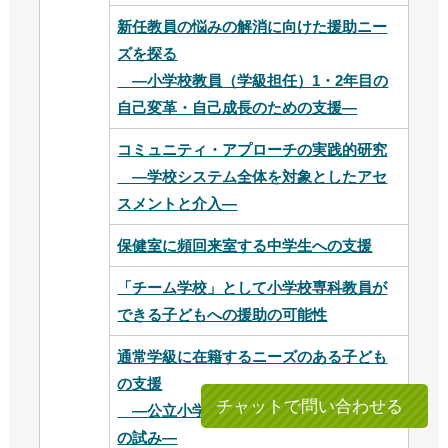
新任教員の悩みの解消に向けた援助ニー
ズを探る
―小学校教員（学級担任）1・2年目の
自己変革・自己成長のための支援―
コミュニティ・アプローチの実践的研究
―学校システム全体を対象としたアセ
スメントと介入―
保健室に頻回来室する中学生への支援
「チーム学校」として小学校専科教員が
できる子どもへの援助の可能性
通常学級に在籍するニーズのある子ども
の支援
チャットで問い合わせる
―公立小学校中学年を対象とした支援
の試み―