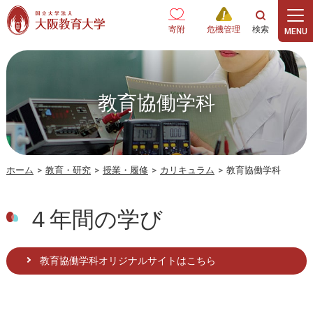
本文へ
寄附
危機管理
教育協働学科
ホーム
>
教育・研究
>
授業・履修
>
カリキュラム
>
教育協働学科
４年間の学び
教育協働学科オリジナルサイトはこちら