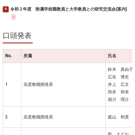
令和２年度 附属学校園教員と大学教員との研究交流会(案内)
口頭発表
No.
所属
氏名
鈴木 真由子
広谷 博史
1
高度教職開発系
井上 広文
筒井 和幸
堀川 理介
2
高度教職開発系
庭山 和貴
乾 まどか