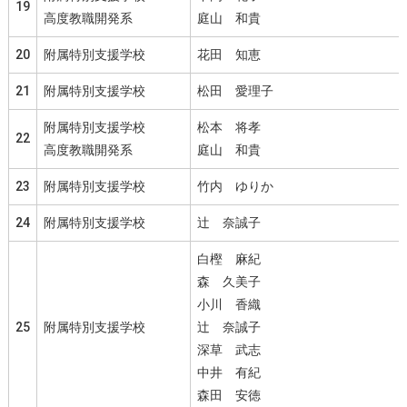
19
高度教職開発系
庭山 和貴
20
附属特別支援学校
花田 知恵
21
附属特別支援学校
松田 愛理子
附属特別支援学校
松本 将孝
22
高度教職開発系
庭山 和貴
23
附属特別支援学校
竹内 ゆりか
24
附属特別支援学校
辻 奈誠子
白樫 麻紀
森 久美子
小川 香織
25
附属特別支援学校
辻 奈誠子
深草 武志
中井 有紀
森田 安徳