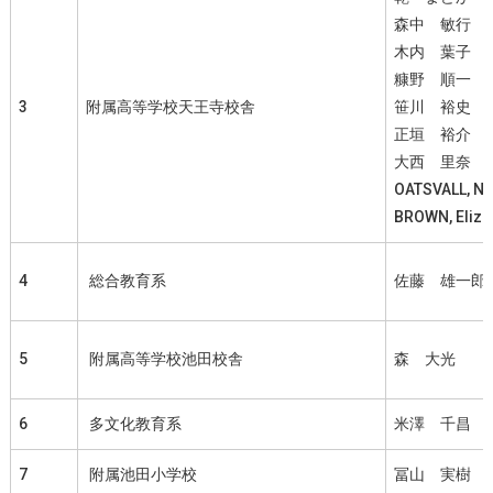
森中 敏行
木内 葉子
糠野 順一
3
附属高等学校天王寺校舎
笹川 裕史
正垣 裕介
大西 里奈
OATSVALL, Ne
BROWN, Eliza
4
総合教育系
佐藤 雄一郎
5
附属高等学校池田校舎
森 大光
6
多文化教育系
米澤 千昌
7
附属池田小学校
冨山 実樹