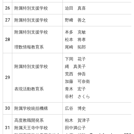
26
附属特別支援学校
迫田 真喜
27
附属特別支援学校
野﨑 善之
附属特別支援学校
本多 克敏
28
松本 将孝
理数情報教育系
尾崎 拓郎
下岡 花子
附属特別支援学校
縄 真美子
荒西 伸吾
29
加藤 可奈衛
表現活動教育系
青木 宏子
谷村 さくら
30
附属学校統括機構
広谷 博史
高度教職開発系
柏木 賀津子
31
附属天王寺中学校
田中満公子