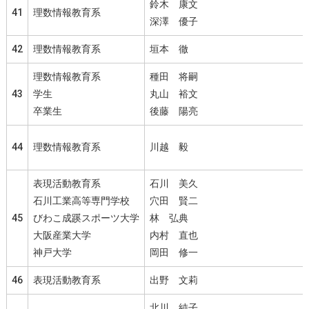
鈴木 康文
41
理数情報教育系
深澤 優子
42
理数情報教育系
垣本 徹
理数情報教育系
種田 将嗣
43
学生
丸山 裕文
卒業生
後藤 陽亮
44
理数情報教育系
川越 毅
表現活動教育系
石川 美久
石川工業高等専門学校
穴田 賢二
45
びわこ成蹊スポーツ大学
林 弘典
大阪産業大学
内村 直也
神戸大学
岡田 修一
46
表現活動教育系
出野 文莉
北川 純子