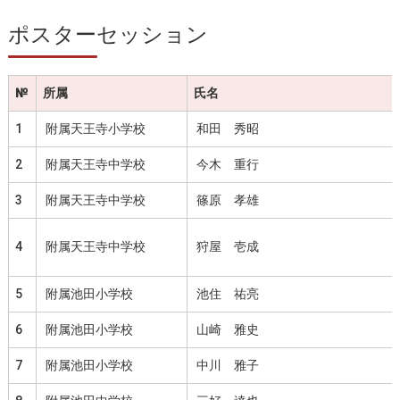
ポスターセッション
№
所属
氏名
1
附属天王寺小学校
和田 秀昭
2
附属天王寺中学校
今木 重行
3
附属天王寺中学校
篠原 孝雄
4
附属天王寺中学校
狩屋 壱成
5
附属池田小学校
池住 祐亮
6
附属池田小学校
山崎 雅史
7
附属池田小学校
中川 雅子