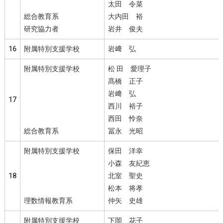
太田 令菜
総合教育系
大内田 裕
研究協力者
岩井 俊夫
16
附属特別支援学校
岩﨑 弘
附属特別支援学校
松 田 愛理子
髙橋 正子
岩﨑 弘
17
西川 裕子
西田 怜奈
総合教育系
冨永 光昭
附属特別支援学校
保田 洋幸
小森 友紀恵
18
北室 聖史
松本 将孝
理数情報教育系
仲矢 史雄
附属特別支援学校
下岡 花子