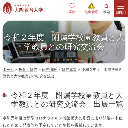
本文へ
寄附
危機管理
令和２年度 附属学校園教員と大
学教員との研究交流会
ホーム
>
教育・研究
>
研究情報
>
研究成果
>
令和２年度 附属学校園
教員と大学教員との研究交流会
令和２年度 附属学校園教員と大
学教員との研究交流会 出展一覧
令和元年度は新型コロナウイルス感染拡大の影響により開催を中止
したため，発表等を予定していた情報を掲載しています。