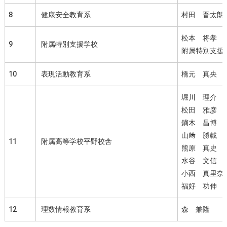
8
健康安全教育系
村田 晋太朗
松本 将孝
9
附属特別支援学校
附属特別支援
10
表現活動教育系
橋元 真央
堀川 理介
松田 雅彦
鏑木 昌博
山﨑 勝載
11
附属高等学校平野校舎
熊原 真史
水谷 文信
小西 真里奈
福好 功伸
12
理数情報教育系
森 兼隆