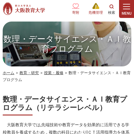
本文へ
寄附
危機管理
数理・データサイエンス・ＡＩ教
育プログラム
ホーム
>
教育・研究
>
授業・履修
>
数理・データサイエンス・ＡＩ教育
プログラム
数理・データサイエンス・ＡＩ教育プ
ログラム（リテラシーレベル）
大阪教育大学では,先端技術や教育データを効果的に活用できる学
校教員を養成するため，複数の科目にわたりIＣＴ活用指導力を体系