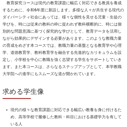
教育探究コースは現代の教育課題に幅広く対応できる教員を養成
するために、令和6年度に新設します。多様な人々が共生する現代の
ダイバーシティ社会にあっては、様々な個性を見せる児童・生徒の
学びを、時には従来の教科の枠に捉われず教科横断的に、時には個
別的な問題意識に基づく探究的な学びとして、教育データを活用し
ながら効果的にデザインする必要があります。このような教職力量
の育成をめざす本コースでは、教職力量の基盤となる教育学や心理
学、道徳教育学、教科教育学を融合する先進的なカリキュラムを設
定し、小学校を中心に教職を強く志望する学生をサポートしていき
ます。また本コースは、さらなるステップアップとして、本学教職
大学院への進学にもスムーズな道が開かれています。
求める学生像
現代の様々な教育課題に対応できる幅広い教養を身に付けるた
め、高等学校で履修した教科・科目における基礎学力を有して
いる人