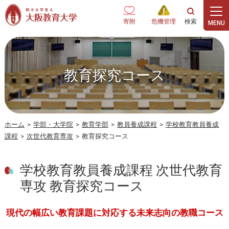
本文へ
寄附
危機管理
教育探究コース
ホーム
>
学部・大学院
>
教育学部
>
教員養成課程
>
学校教育教員養成
課程
>
次世代教育専攻
>
教育探究コース
学校教育教員養成課程 次世代教育
専攻 教育探究コース
現代の幅広い教育課題に対応する未来志向の教職コース