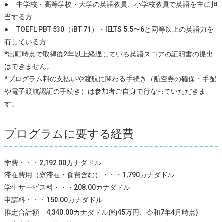
●
中学校・高等学校・大学の英語教員、小学校教員で英語を主に担
当する方
●
TOEFL PBT 530（iBT 71）・IELTS 5.5〜6と同等以上の英語力を
有している方
*出願時点で取得後2年以上経過している英語スコアの証明書の提出
はできません。
*プログラム料の支払いや渡航に関わる手続き（航空券の確保・手配
や電子渡航認証の手続き）は参加者ご自身で行なっていただきま
す。
プログラムに要する経費
学費・・・2,192.00カナダドル
滞在費用（寮滞在・食費含む）・・・1,790カナダドル
学生サービス料・・・208.00カナダドル
申請料・・・150.00カナダドル
推定合計額 4,340.00カナダドル(約45万円、令和7年4月時点)