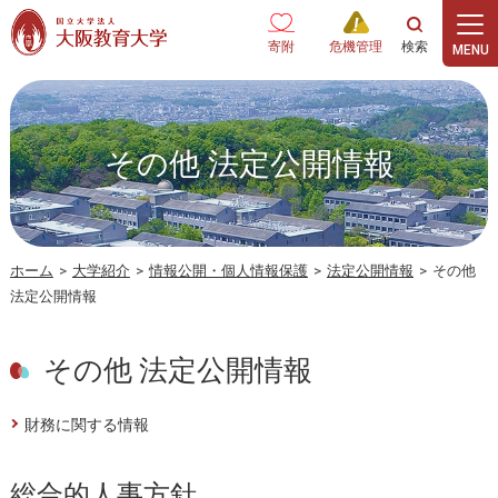
本文へ
寄附
危機管理
その他 法定公開情報
ホーム
>
大学紹介
>
情報公開・個人情報保護
>
法定公開情報
>
その他
法定公開情報
その他 法定公開情報
財務に関する情報
総合的人事方針