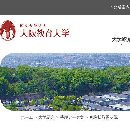
本文へ
交通案内
大学紹
ホーム
>
大学紹介
>
基礎データ集
>
免許状取得状況