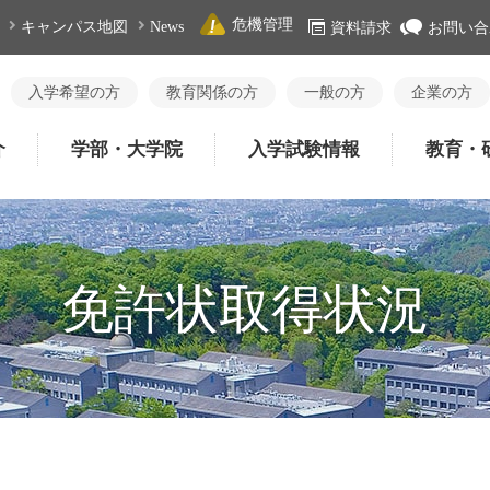
危機管理
キャンパス地図
News
資料請求
お問い合
入学希望の方
教育関係の方
一般の方
企業の方
介
学部・大学院
入学試験情報
教育・
免許状取得状況