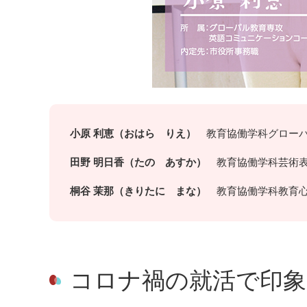
小原 利恵（おはら りえ）
教育協働学科グローバ
田野 明日香（たの あすか）
教育協働学科芸術表
桐谷 茉那（きりたに まな）
教育協働学科教育心
コロナ禍の就活で印