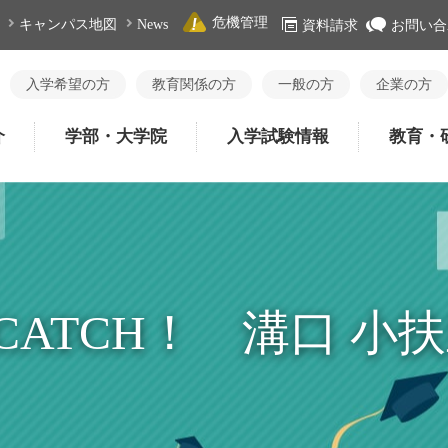
危機管理
キャンパス地図
News
資料請求
お問い合
入学希望の方
教育関係の方
一般の方
企業の方
介
学部・大学院
入学試験情報
教育・
CATCH！ 溝口 小扶