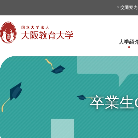
本文へ
交通案内
大学紹
卒業生