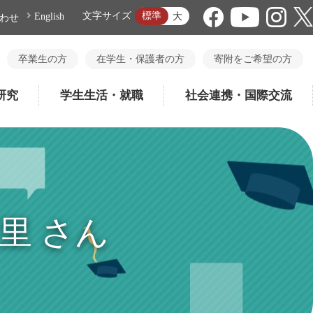
標準
文字サイズ
大
English
わせ
卒業生の方
在学生・保護者の方
寄附をご希望の方
研究
学生生活・就職
社会連携・国際交流
里 さん