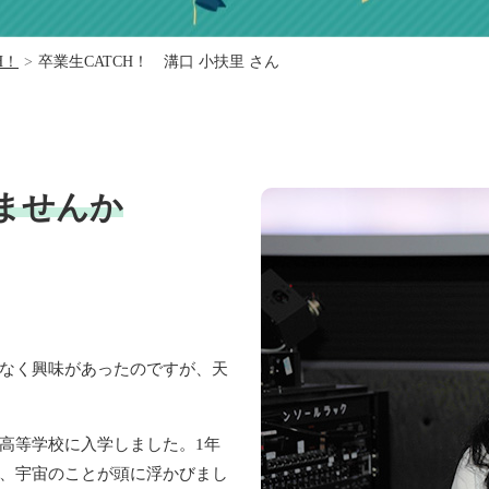
H！
>
卒業生CATCH！ 溝口 小扶里 さん
ませんか
なく興味があったのですが、天
等学校に入学しました。1年
、宇宙のことが頭に浮かびまし