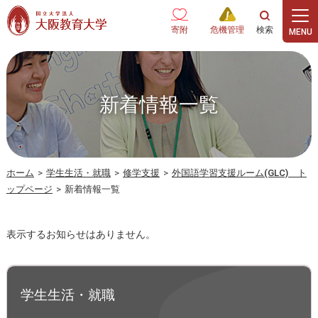
本文へ
寄附
危機管理
新着情報一覧
ホーム
>
学生生活・就職
>
修学支援
>
外国語学習支援ルーム(GLC) ト
ップページ
>
新着情報一覧
表示するお知らせはありません。
学生生活・就職