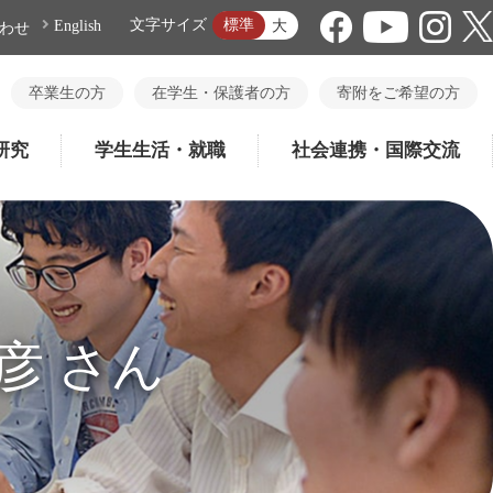
標準
文字サイズ
大
English
わせ
卒業生の方
在学生・保護者の方
寄附をご希望の方
研究
学生生活・就職
社会連携・国際交流
克彦 さん