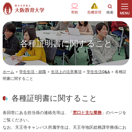
本文へ
寄附
危機管理
各種証明書に関すること
ホーム
>
学生生活・就職
>
生活上の注意事項
>
学生生活Q&A
>
各種証
明書に関すること
各種証明書に関すること
各回答にある担当係の連絡先等は、「
窓口と主な業務
」のページを
ご覧ください。
なお、天王寺キャンパス所属学生は、天王寺地区総務課学務係にお