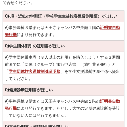
問合せください。
Q
)JR・近鉄の学割証（学校学生生徒旅客運賃割引証）がほしい
A)事務局棟３階または天王寺キャンパス中央館１階の
証明書自動
発行機
により発行できます。
Q)
学生団体割引の証明書がほしい
A)学生団体乗車券（８人以上の利用）を購入しようとする３週間
前までに「団体（グループ）旅行申込書」（旅行業者発行）と
「
学生団体旅客運賃割引証明願
」を学生支援課奨学厚生係へ提出
してください。
Q)
健康診断証明書がほしい
A)事務局棟３階または天王寺キャンパス中央館１階の
証明書自動
発行機
により発行できます。ただし，大学の定期健康診断を受診
していない人には発行できません。
Q)
在学証明書・成績証明書がほしい