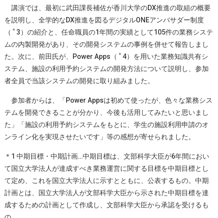
講演では、最初に武田課長補佐が香川大学のDX推進の取組の概要
を説明し、全学的なDX推進を図るデジタルONEアンバサダー制度
＊
（
3）の紹介と、任命職員の1年間の実績として105件の業務システ
ムの内製開発があり、その開発システムの事例を併せて報告しまし
＊
た。次に、前田氏が、Power Apps（
4）を用いた業務知識共有シ
ステム、施設の利用予約システムの開発方法について説明し、参加
者全員で当該システムの開発に取り組みました。
参加者からは、「Power Appsは初めて使ったが、色々な業務シス
テムを開発できることが分かり、今後も活用してみたいと思いまし
た」「施設の利用予約システムをもとに、学生の施設利用申請のオ
ンライン化を実現させたいです」等の感想が寄せられました。
＊1 中期目標・中期計画…中期目標は、文部科学大臣が6年間におい
て国立大学法人が達成すべき業務運営に関する目標を中期目標とし
て定め、これを国立大学法人に示すとともに、公表するもの。中期
計画とは、国立大学法人が文部科学大臣から示された中期目標を達
成するための計画として作成し、文部科学大臣から承認を受けるも
の