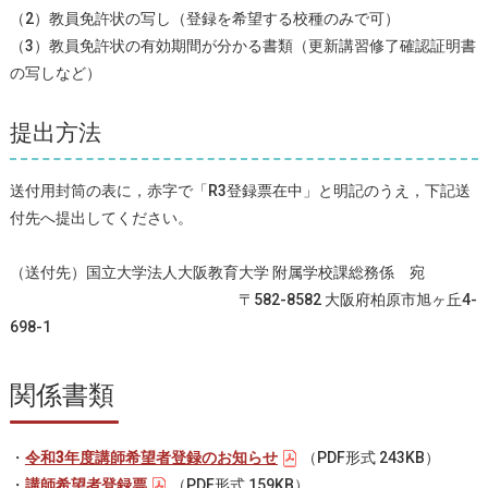
（2）教員免許状の写し（登録を希望する校種のみで可）
（3）教員免許状の有効期間が分かる書類（更新講習修了確認証明書
の写しなど）
提出方法
送付用封筒の表に，赤字で「R3登録票在中」と明記のうえ，下記送
付先へ提出してください。
（送付先）国立大学法人大阪教育大学 附属学校課総務係 宛
〒582-8582 大阪府柏原市旭ヶ丘4-
698-1
関係書類
・
令和3年度講師希望者登録のお知らせ
（PDF形式 243KB）
・
講師希望者登録票
（PDF形式 159KB）