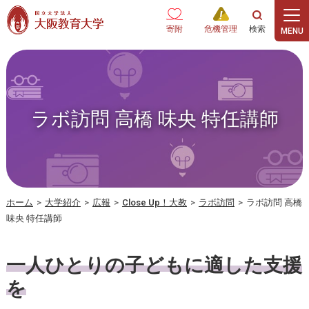
本文へ
寄附
危機管理
ラボ訪問 高橋 味央 特任講師
ホーム
>
大学紹介
>
広報
>
Close Up！大教
>
ラボ訪問
>
ラボ訪問 高橋
味央 特任講師
一人ひとりの子どもに適した支援
を