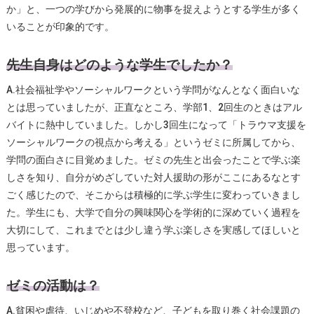
か」と、一つの学びから発展的に物事を捉えようとする学生が多く
いることが印象的です。
先生自身はどのような学生でしたか？
A.社会福祉学やソーシャルワークという学問がなんとなく面白いな
とは思っていましたが、正直なところ、学部1、2回生のときはアル
バイトに熱中していました。しかし3回生になって「トラウマ支援を
ソーシャルワークの視点から考える」というゼミに所属してから、
学問の面白さに目覚めました。ゼミの先生と出会ったことで学ぶ楽
しさを知り、自分がめざしていた対人援助の形がここにあるなとす
ごく感じたので、そこからは積極的に学ぶ学生に変わっていきまし
た。学生にも、大学で自分の興味関心を学術的に深めていく過程を
大切にして、これまでとは少し違う学ぶ楽しさを実感してほしいと
思っています。
ゼミの活動は？
A.貧困や虐待、いじめや不登校など、子どもを取り巻く社会課題の