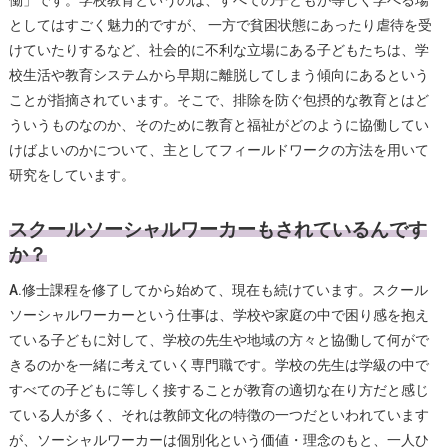
働」です。学校教育というのは、すべての子どもが等しく学べる場
としてはすごく魅力的ですが、 一方で貧困状態にあったり虐待を受
けていたりするなど、社会的に不利な立場にある子どもたちは、学
校生活や教育システムから早期に離脱してしまう傾向にあるという
ことが指摘されています。そこで、排除を防ぐ包摂的な教育とはど
ういうものなのか、そのために教育と福祉がどのように協働してい
けばよいのかについて、主としてフィールドワークの方法を用いて
研究をしています。
スクールソーシャルワーカーもされているんです
か？
A.修士課程を修了してから始めて、現在も続けています。スクール
ソーシャルワーカーという仕事は、学校や家庭の中で困り感を抱え
ている子どもに対して、学校の先生や地域の方々と協働して何がで
きるのかを一緒に考えていく専門職です。学校の先生は学級の中で
すべての子どもに等しく接することが教育の適切な在り方だと感じ
ている人が多く、それは教師文化の特徴の一つだといわれています
が、ソーシャルワーカーは個別化という価値・理念のもと、一人ひ