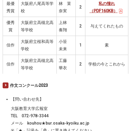
最優
大阪府八尾高等学
林 茉
私の憧れ
2
秀賞
校
奈実
（PDF160KB）
優秀
大阪府立高槻北高
上林
2
与えてくれたもの
賞
等学校
奏翔
大阪府立桜和高等
小笹
佳作
1
素
学校
未来
大阪府立高槻北高
工藤
佳作
2
学校の今とこれから
等学校
華衣
作文コンクール2023
【問い合わせ先】
大阪教育大学広報室
TEL 072-978-3344
メール kouhou★bur.osaka-kyoiku.ac.jp
※「★」記号を「@」に置き換えてください。