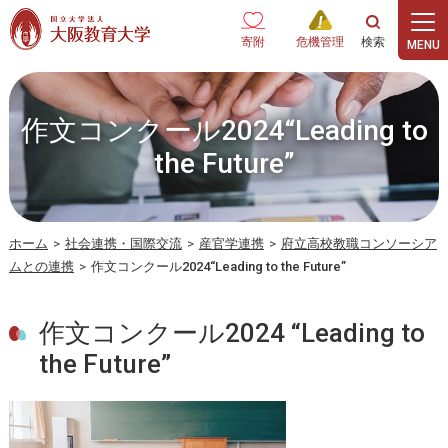
本文へ
寄附
危機管理
作文コンクール2024“Leading to
the Future”
ホーム
>
社会連携・国際交流
>
産官学連携
>
府立高校教職コンソーシア
ムとの連携
>
作文コンクール2024“Leading to the Future”
作文コンクール2024 “Leading to
the Future”