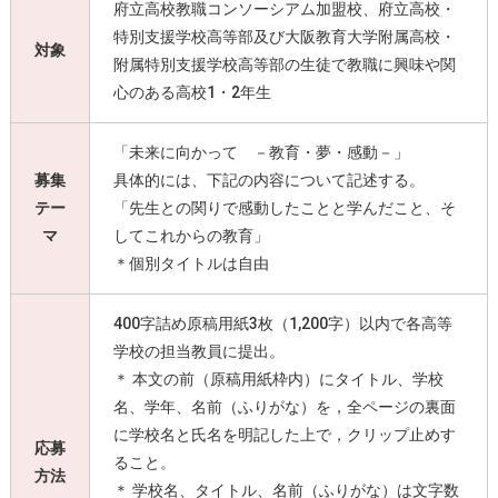
府立高校教職コンソーシアム加盟校、府立高校・
特別支援学校高等部及び大阪教育大学附属高校・
対象
附属特別支援学校高等部の生徒で教職に興味や関
心のある高校1・2年生
「未来に向かって －教育・夢・感動－」
募集
具体的には、下記の内容について記述する。
テー
「先生との関りで感動したことと学んだこと、そ
マ
してこれからの教育」
＊個別タイトルは自由
400字詰め原稿用紙3枚（1,200字）以内で各高等
学校の担当教員に提出。
＊ 本文の前（原稿用紙枠内）にタイトル、学校
名、学年、名前（ふりがな）を，全ページの裏面
に学校名と氏名を明記した上で，クリップ止めす
応募
ること。
方法
＊ 学校名、タイトル、名前（ふりがな）は文字数